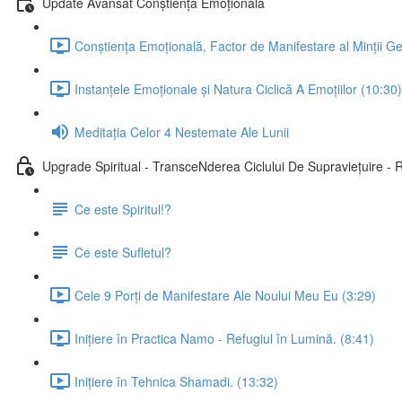
Update Avansat Conștiență Emoțională
Conștiența Emoțională, Factor de Manifestare al Minții Ge
Instanțele Emoționale și Natura Ciclică A Emoțiilor (10:30)
Meditația Celor 4 Nestemate Ale Lunii
Upgrade Spiritual - TransceNderea Ciclului De Supraviețuire -
Ce este Spiritul!?
Ce este Sufletul?
Cele 9 Porți de Manifestare Ale Noului Meu Eu (3:29)
Inițiere în Practica Namo - Refugiul în Lumină. (8:41)
Inițiere în Tehnica Shamadi. (13:32)