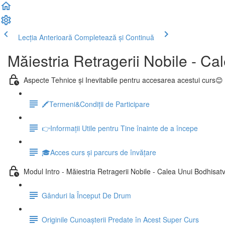
Lecția Anterioară
Completează și Continuă
Măiestria Retragerii Nobile - Ca
Aspecte Tehnice și Inevitabile pentru accesarea acestui curs😊
🖍Termeni&Condiții de Participare
👉Informații Utile pentru Tine înainte de a începe
🎓Acces curs și parcurs de învățare
Modul Intro - Măiestria Retragerii Nobile - Calea Unui Bodhisat
Gânduri la Început De Drum
Originile Cunoașterii Predate în Acest Super Curs