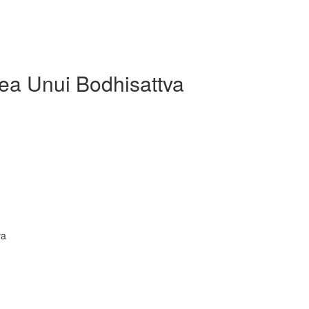
lea Unui Bodhisattva
va