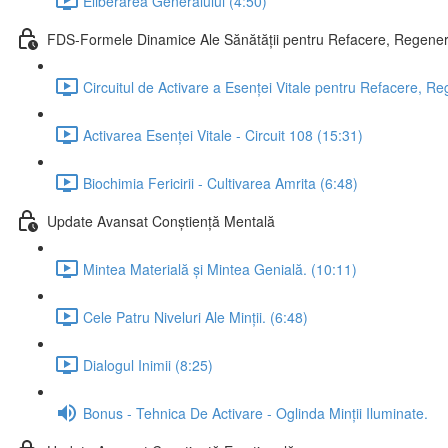
Eliberarea Generalului (4:50)
FDS-Formele Dinamice Ale Sănătății pentru Refacere, Regenera
Circuitul de Activare a Esenței Vitale pentru Refacere, Re
Activarea Esenței Vitale - Circuit 108 (15:31)
Biochimia Fericirii - Cultivarea Amrita (6:48)
Update Avansat Conștiență Mentală
Mintea Materială și Mintea Genială. (10:11)
Cele Patru Niveluri Ale Minții. (6:48)
Dialogul Inimii (8:25)
Bonus - Tehnica De Activare - Oglinda Minții Iluminate.