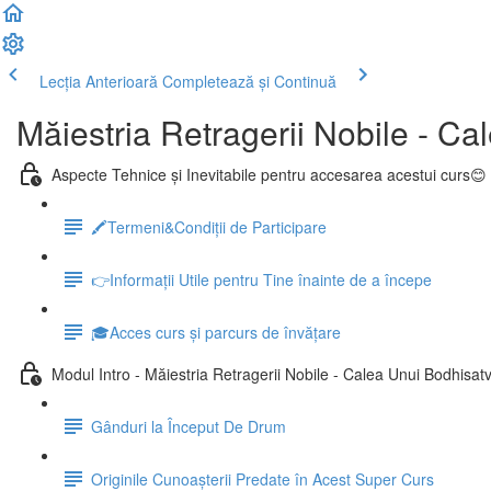
Lecția Anterioară
Completează și Continuă
Măiestria Retragerii Nobile - Ca
Aspecte Tehnice și Inevitabile pentru accesarea acestui curs😊
🖍Termeni&Condiții de Participare
👉Informații Utile pentru Tine înainte de a începe
🎓Acces curs și parcurs de învățare
Modul Intro - Măiestria Retragerii Nobile - Calea Unui Bodhisat
Gânduri la Început De Drum
Originile Cunoașterii Predate în Acest Super Curs