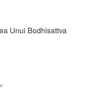
lea Unui Bodhisattva
va