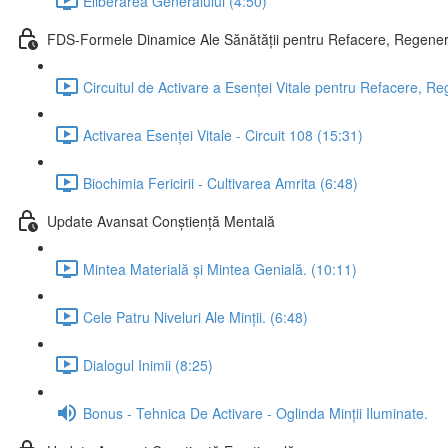
Eliberarea Generalului (4:50)
FDS-Formele Dinamice Ale Sănătății pentru Refacere, Regenera
Circuitul de Activare a Esenței Vitale pentru Refacere, Re
Activarea Esenței Vitale - Circuit 108 (15:31)
Biochimia Fericirii - Cultivarea Amrita (6:48)
Update Avansat Conștiență Mentală
Mintea Materială și Mintea Genială. (10:11)
Cele Patru Niveluri Ale Minții. (6:48)
Dialogul Inimii (8:25)
Bonus - Tehnica De Activare - Oglinda Minții Iluminate.