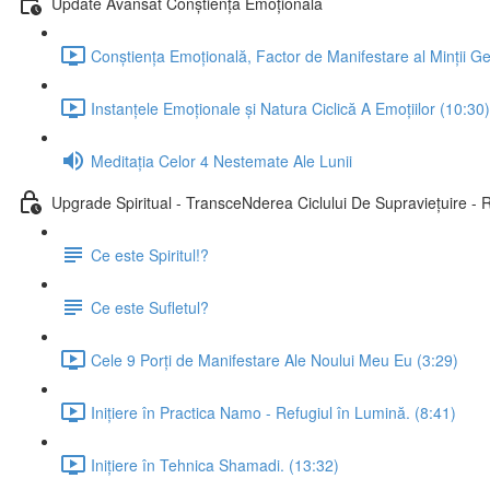
Update Avansat Conștiență Emoțională
Conștiența Emoțională, Factor de Manifestare al Minții Ge
Instanțele Emoționale și Natura Ciclică A Emoțiilor (10:30)
Meditația Celor 4 Nestemate Ale Lunii
Upgrade Spiritual - TransceNderea Ciclului De Supraviețuire -
Ce este Spiritul!?
Ce este Sufletul?
Cele 9 Porți de Manifestare Ale Noului Meu Eu (3:29)
Inițiere în Practica Namo - Refugiul în Lumină. (8:41)
Inițiere în Tehnica Shamadi. (13:32)