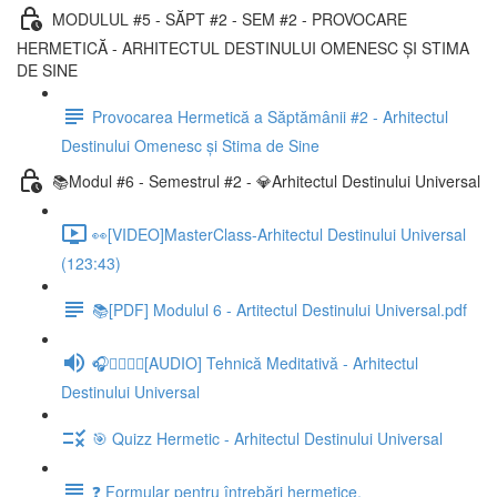
MODULUL #5 - SĂPT #2 - SEM #2 - PROVOCARE
HERMETICĂ - ARHITECTUL DESTINULUI OMENESC ȘI STIMA
DE SINE
Provocarea Hermetică a Săptămânii #2 - Arhitectul
Destinului Omenesc și Stima de Sine
📚Modul #6 - Semestrul #2 - 💎Arhitectul Destinului Universal
👀[VIDEO]MasterClass-Arhitectul Destinului Universal
(123:43)
📚[PDF] Modulul 6 - Artitectul Destinului Universal.pdf
🎧🧘‍♂️🧘‍♀️[AUDIO] Tehnică Meditativă - Arhitectul
Destinului Universal
🎯 Quizz Hermetic - Arhitectul Destinului Universal
❓ Formular pentru întrebări hermetice.