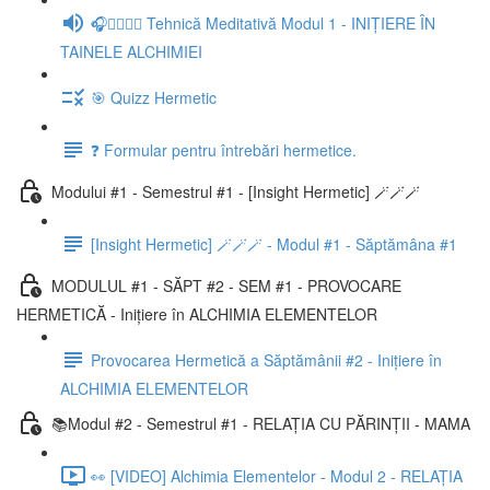
🎧🧘‍♀️🧘‍♂️ Tehnică Meditativă Modul 1 - INIȚIERE ÎN
TAINELE ALCHIMIEI
🎯 Quizz Hermetic
❓ Formular pentru întrebări hermetice.
Modului #1 - Semestrul #1 - [Insight Hermetic] 🪄🪄🪄
[Insight Hermetic] 🪄🪄🪄 - Modul #1 - Săptămâna #1
MODULUL #1 - SĂPT #2 - SEM #1 - PROVOCARE
HERMETICĂ - Inițiere în ALCHIMIA ELEMENTELOR
Provocarea Hermetică a Săptămânii #2 - Inițiere în
ALCHIMIA ELEMENTELOR
📚Modul #2 - Semestrul #1 - RELAȚIA CU PĂRINȚII - MAMA
👀 [VIDEO] Alchimia Elementelor - Modul 2 - RELAȚIA