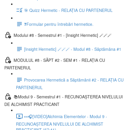
🎯 Quizz Hermetic - RELAȚIA CU PARTENERUL
❓Formular pentru întrebări hermetice.
Modului #8 - Semestrul #1 - [Insight Hermetic] 🪄🪄🪄
[Insight Hermetic] 🪄🪄🪄 - Modul #8 - Săptămâna #1
MODULUL #8 - SĂPT #2 - SEM #1 - RELAȚIA CU
PARTENERUL
Provocarea Hermetică a Săptămânii #2 - RELAȚIA CU
PARTENERUL
📚Modul 9 - Semestrul #1 - RECUNOAȘTEREA NIVELULUI
DE ALCHIMIST PRACTICANT
👀🎧[VIDEO]Alchimia Elementelor - Modul 9 -
RECUNOAȘTEREA NIVELULUI DE ALCHIMIST
PRACTICANT (67:41)