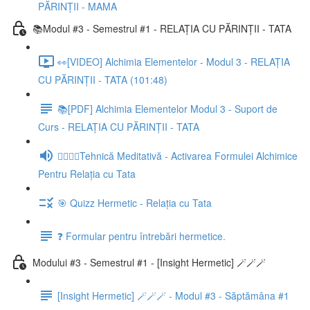
PĂRINȚII - MAMA
📚Modul #3 - Semestrul #1 - RELAȚIA CU PĂRINȚII - TATA
👀[VIDEO] Alchimia Elementelor - Modul 3 - RELAȚIA
CU PĂRINȚII - TATA (101:48)
📚[PDF] Alchimia Elementelor Modul 3 - Suport de
Curs - RELAȚIA CU PĂRINȚII - TATA
🧘‍♀️🧘‍♂️Tehnică Meditativă - Activarea Formulei Alchimice
Pentru Relația cu Tata
🎯 Quizz Hermetic - Relația cu Tata
❓ Formular pentru întrebări hermetice.
Modului #3 - Semestrul #1 - [Insight Hermetic] 🪄🪄🪄
[Insight Hermetic] 🪄🪄🪄 - Modul #3 - Săptămâna #1