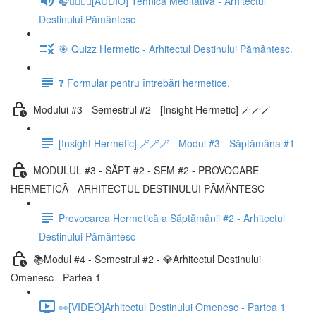
🎧🧘‍♂️🧘‍♀️[AUDIO] Tehnică Meditativă - Arhitectul
Destinului Pământesc
🎯 Quizz Hermetic - Arhitectul Destinului Pământesc.
❓ Formular pentru întrebări hermetice.
Modului #3 - Semestrul #2 - [Insight Hermetic] 🪄🪄🪄
[Insight Hermetic] 🪄🪄🪄 - Modul #3 - Săptămâna #1
MODULUL #3 - SĂPT #2 - SEM #2 - PROVOCARE
HERMETICĂ - ARHITECTUL DESTINULUI PĂMÂNTESC
Provocarea Hermetică a Săptămânii #2 - Arhitectul
Destinului Pământesc
📚Modul #4 - Semestrul #2 - 💎Arhitectul Destinului
Omenesc - Partea 1
👀[VIDEO]Arhitectul Destinului Omenesc - Partea 1