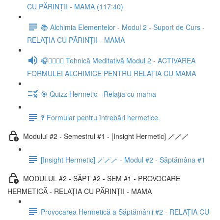
CU PĂRINȚII - MAMA (117:40)
📚 Alchimia Elementelor - Modul 2 - Suport de Curs -
RELAȚIA CU PĂRINȚII - MAMA
🎧🧘‍♀️🧘‍♂️ Tehnică Meditativă Modul 2 - ACTIVAREA
FORMULEI ALCHIMICE PENTRU RELAȚIA CU MAMA
🎯 Quizz Hermetic - Relația cu mama
❓ Formular pentru întrebări hermetice.
Modului #2 - Semestrul #1 - [Insight Hermetic] 🪄🪄🪄
[Insight Hermetic] 🪄🪄🪄 - Modul #2 - Săptămâna #1
MODULUL #2 - SĂPT #2 - SEM #1 - PROVOCARE
HERMETICĂ - RELAȚIA CU PĂRINȚII - MAMA
Provocarea Hermetică a Săptămânii #2 - RELAȚIA CU