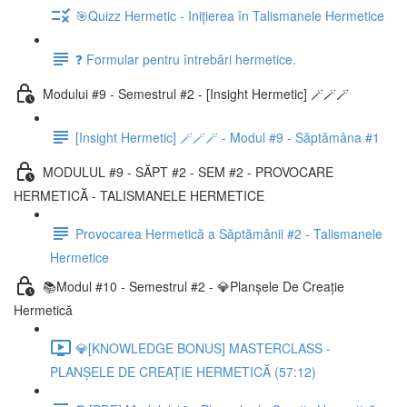
🎯Quizz Hermetic - Inițierea în Talismanele Hermetice
❓ Formular pentru întrebări hermetice.
Modului #9 - Semestrul #2 - [Insight Hermetic] 🪄🪄🪄
[Insight Hermetic] 🪄🪄🪄 - Modul #9 - Săptămâna #1
MODULUL #9 - SĂPT #2 - SEM #2 - PROVOCARE
HERMETICĂ - TALISMANELE HERMETICE
Provocarea Hermetică a Săptămânii #2 - Talismanele
Hermetice
📚Modul #10 - Semestrul #2 - 💎Planșele De Creație
Hermetică
💎[KNOWLEDGE BONUS] MASTERCLASS -
PLANȘELE DE CREAȚIE HERMETICĂ (57:12)