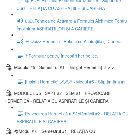
📚[PDF] Alchimia Elementelor Modul 5 - Suport de
Curs - RELAȚIA CU ASPIRAȚIILE ȘI CARIERA
🧘‍♂️🧘‍♀️Tehnica de Activare a Formulei Alchimice Pentru
Împlinirea ASPIRAȚIILOR ȘI A CARIEREI
🎯 Quizz Hermetic - Relația cu Aspirațiile și Cariera
❓ Formular pentru întrebări hermetice.
Modului #5 - Semestrul #1 - [Insight Hermetic] 🪄🪄🪄
[Insight Hermetic] 🪄🪄🪄 - Modul #5 - Săptămâna #1
MODULUL #5 - SĂPT #2 - SEM #1 - PROVOCARE
HERMETICĂ - RELAȚIA CU ASPIRAȚIILE ȘI CARIERA
Provocarea Hermetică a Săptămânii #2 - RELAȚIA CU
ASPIRAȚIILE ȘI CARIERA
📚Modul # 6 - Semestrul #1 - RELAȚIA CU