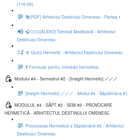
(116:06)
📚[PDF] Arhitectul Destinului Omenesc - Partea 1
🎧🧘‍♂️🧘‍♀️[AUDIO] Tehnică Meditativă - Arhitectul
Destinului Omenesc
🎯 Quizz Hermetic - Arhitectul Destinului Omenesc
❓ Formular pentru întrebări hermetice.
Modului #4 - Semestrul #2 - [Insight Hermetic] 🪄🪄🪄
[Insight Hermetic] 🪄🪄🪄 - Modul #4 - Săptămâna #1
MODULUL #4 - SĂPT #2 - SEM #2 - PROVOCARE
HERMETICĂ - ARHITECTUL DESTINULUI OMENESC
Provocarea Hermetică a Săptămânii #2 - Arhitectul
Destinului Omenesc