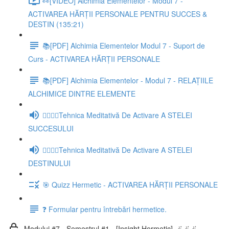
👀[VIDEO] Alchimia Elementelor - Modul 7 -
ACTIVAREA HĂRȚII PERSONALE PENTRU SUCCES &
DESTIN (135:21)
📚[PDF] Alchimia Elementelor Modul 7 - Suport de
Curs - ACTIVAREA HĂRȚII PERSONALE
📚[PDF] Alchimia Elementelor - Modul 7 - RELAȚIILE
ALCHIMICE DINTRE ELEMENTE
🧘‍♂️🧘‍♀️Tehnica Meditativă De Activare A STELEI
SUCCESULUI
🧘‍♂️🧘‍♀️Tehnica Meditativă De Activare A STELEI
DESTINULUI
🎯 Quizz Hermetic - ACTIVAREA HĂRȚII PERSONALE
❓ Formular pentru întrebări hermetice.
Modului #7 - Semestrul #1 - [Insight Hermetic] 🪄🪄🪄