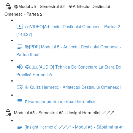
📚Modul #5 - Semestrul #2 - 💎Arhitectul Destinului
Omenesc - Partea 2
👀[VIDEO]Arhitectul Destinului Omenesc - Partea 2
(143:27)
📚[PDF] Modulul 5 - Artitectul Destinului Omenesc -
Partea II.pdf
🎧🧘‍♂️🧘‍♀️[AUDIO] Tehnica De Conectare La Sfera De
Practică Hermetică
🎯 Quizz Hermetic - Arhitectul Destinului Omenesc II
❓ Formular pentru întrebări hermetice.
Modului #5 - Semestrul #2 - [Insight Hermetic] 🪄🪄🪄
[Insight Hermetic] 🪄🪄🪄 - Modul #5 - Săptămâna #1