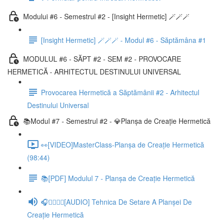
Modului #6 - Semestrul #2 - [Insight Hermetic] 🪄🪄🪄
[Insight Hermetic] 🪄🪄🪄 - Modul #6 - Săptămâna #1
MODULUL #6 - SĂPT #2 - SEM #2 - PROVOCARE
HERMETICĂ - ARHITECTUL DESTINULUI UNIVERSAL
Provocarea Hermetică a Săptămânii #2 - Arhitectul
Destinului Universal
📚Modul #7 - Semestrul #2 - 💎Planșa de Creație Hermetică
👀[VIDEO]MasterClass-Planșa de Creație Hermetică
(98:44)
📚[PDF] Modulul 7 - Planșa de Creație Hermetică
🎧🧘‍♂️🧘‍♀️[AUDIO] Tehnica De Setare A Planșei De
Creație Hermetică