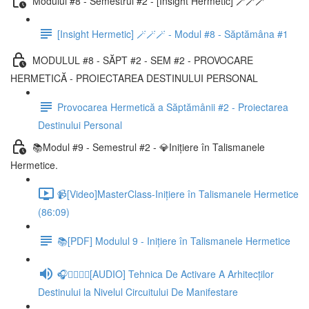
Modului #8 - Semestrul #2 - [Insight Hermetic] 🪄🪄🪄
[Insight Hermetic] 🪄🪄🪄 - Modul #8 - Săptămâna #1
MODULUL #8 - SĂPT #2 - SEM #2 - PROVOCARE
HERMETICĂ - PROIECTAREA DESTINULUI PERSONAL
Provocarea Hermetică a Săptămânii #2 - Proiectarea
Destinului Personal
📚Modul #9 - Semestrul #2 - 💎Inițiere în Talismanele
Hermetice.
📹[Video]MasterClass-Inițiere în Talismanele Hermetice
(86:09)
📚[PDF] Modulul 9 - Inițiere în Talismanele Hermetice
🎧🧘‍♂️🧘‍♀️[AUDIO] Tehnica De Activare A Arhitecților
Destinului la Nivelul Circuitului De Manifestare