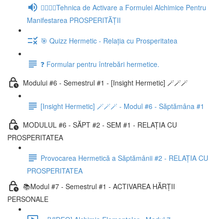
🧘‍♂️🧘‍♀️Tehnica de Activare a Formulei Alchimice Pentru
Manifestarea PROSPERITĂȚII
🎯 Quizz Hermetic - Relația cu Prosperitatea
❓ Formular pentru întrebări hermetice.
Modului #6 - Semestrul #1 - [Insight Hermetic] 🪄🪄🪄
[Insight Hermetic] 🪄🪄🪄 - Modul #6 - Săptămâna #1
MODULUL #6 - SĂPT #2 - SEM #1 - RELAȚIA CU
PROSPERITATEA
Provocarea Hermetică a Săptămânii #2 - RELAȚIA CU
PROSPERITATEA
📚Modul #7 - Semestrul #1 - ACTIVAREA HĂRȚII
PERSONALE