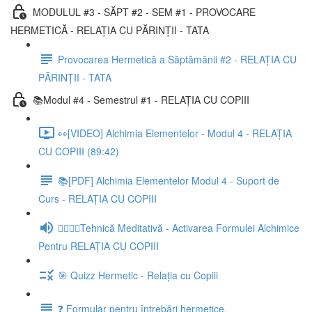
MODULUL #3 - SĂPT #2 - SEM #1 - PROVOCARE
HERMETICĂ - RELAȚIA CU PĂRINȚII - TATA
Provocarea Hermetică a Săptămânii #2 - RELAȚIA CU
PĂRINȚII - TATA
📚Modul #4 - Semestrul #1 - RELAȚIA CU COPIII
👀[VIDEO] Alchimia Elementelor - Modul 4 - RELAȚIA
CU COPIII (89:42)
📚[PDF] Alchimia Elementelor Modul 4 - Suport de
Curs - RELAȚIA CU COPIII
🧘‍♀️🧘‍♂️Tehnică Meditativă - Activarea Formulei Alchimice
Pentru RELAȚIA CU COPIII
🎯 Quizz Hermetic - Relația cu Copiii
❓ Formular pentru întrebări hermetice.