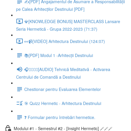
✍️[PDF] Angajamentul de Asumare a Responsabilității
pe Calea Arhitecților Destinului [PDF]
💎[KNOWLEDGE BONUS] MASTERCLASS Lansare
Seria Hermetică - Grupa 2022-2023 (71:37)
👀📹[VIDEO] Arhitectura Destinului (124:07)
📚[PDF] Modul 1 -Arhitecții Destinului
🎧🧘‍♂️🧘‍♀️[AUDIO] Tehnică Meditativă - Activarea
Centrului de Comandă a Destinului
Chestionar pentru Evaluarea Elementelor
🎯 Quizz Hermetic - Arhitectura Destinului
❓ Formular pentru întrebări hermetice.
Modului #1 - Semestrul #2 - [Insight Hermetic] 🪄🪄🪄