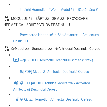
[Insight Hermetic] 🪄🪄🪄 - Modul #1 - Săptămâna #1
MODULUL #1 - SĂPT #2 - SEM #2 - PROVOCARE
HERMETICĂ - ARHITECTURA DESTINULUI
Provocarea Hermetică a Săptămânii #2 - Arhitectura
Destinului
📚Modul #2 - Semestrul #2 - 💎Arhitectul Destinului Ceresc
👀📹[VIDEO] Arhitectul Destinului Ceresc (99:24)
📚[PDF] Modul 2 -Arhitectul Destinului Ceresc
🎧🧘‍♂️🧘‍♀️[AUDIO] Tehnică Meditativă - Activarea
Arhitectului Destinului Ceresc
🎯 Quizz Hermetic - Arhitectul Destinului Ceresc