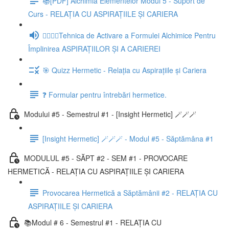
📚[PDF] Alchimia Elementelor Modul 5 - Suport de
Curs - RELAȚIA CU ASPIRAȚIILE ȘI CARIERA
🧘‍♂️🧘‍♀️Tehnica de Activare a Formulei Alchimice Pentru
Împlinirea ASPIRAȚIILOR ȘI A CARIEREI
🎯 Quizz Hermetic - Relația cu Aspirațiile și Cariera
❓ Formular pentru întrebări hermetice.
Modului #5 - Semestrul #1 - [Insight Hermetic] 🪄🪄🪄
[Insight Hermetic] 🪄🪄🪄 - Modul #5 - Săptămâna #1
MODULUL #5 - SĂPT #2 - SEM #1 - PROVOCARE
HERMETICĂ - RELAȚIA CU ASPIRAȚIILE ȘI CARIERA
Provocarea Hermetică a Săptămânii #2 - RELAȚIA CU
ASPIRAȚIILE ȘI CARIERA
📚Modul # 6 - Semestrul #1 - RELAȚIA CU