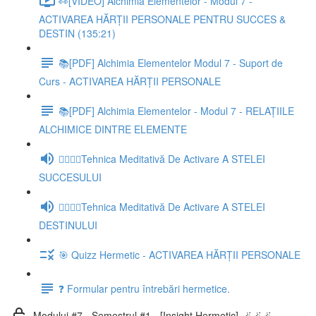
👀[VIDEO] Alchimia Elementelor - Modul 7 -
ACTIVAREA HĂRȚII PERSONALE PENTRU SUCCES &
DESTIN (135:21)
📚[PDF] Alchimia Elementelor Modul 7 - Suport de
Curs - ACTIVAREA HĂRȚII PERSONALE
📚[PDF] Alchimia Elementelor - Modul 7 - RELAȚIILE
ALCHIMICE DINTRE ELEMENTE
🧘‍♂️🧘‍♀️Tehnica Meditativă De Activare A STELEI
SUCCESULUI
🧘‍♂️🧘‍♀️Tehnica Meditativă De Activare A STELEI
DESTINULUI
🎯 Quizz Hermetic - ACTIVAREA HĂRȚII PERSONALE
❓ Formular pentru întrebări hermetice.
Modului #7 - Semestrul #1 - [Insight Hermetic] 🪄🪄🪄