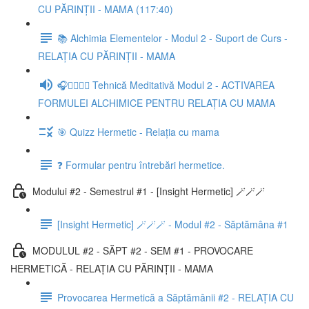
CU PĂRINȚII - MAMA (117:40)
📚 Alchimia Elementelor - Modul 2 - Suport de Curs -
RELAȚIA CU PĂRINȚII - MAMA
🎧🧘‍♀️🧘‍♂️ Tehnică Meditativă Modul 2 - ACTIVAREA
FORMULEI ALCHIMICE PENTRU RELAȚIA CU MAMA
🎯 Quizz Hermetic - Relația cu mama
❓ Formular pentru întrebări hermetice.
Modului #2 - Semestrul #1 - [Insight Hermetic] 🪄🪄🪄
[Insight Hermetic] 🪄🪄🪄 - Modul #2 - Săptămâna #1
MODULUL #2 - SĂPT #2 - SEM #1 - PROVOCARE
HERMETICĂ - RELAȚIA CU PĂRINȚII - MAMA
Provocarea Hermetică a Săptămânii #2 - RELAȚIA CU