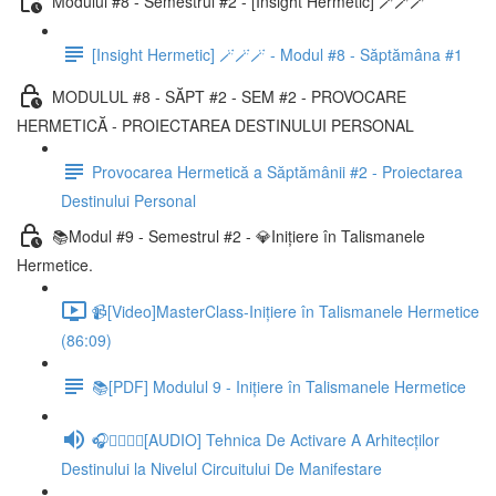
Modului #8 - Semestrul #2 - [Insight Hermetic] 🪄🪄🪄
[Insight Hermetic] 🪄🪄🪄 - Modul #8 - Săptămâna #1
MODULUL #8 - SĂPT #2 - SEM #2 - PROVOCARE
HERMETICĂ - PROIECTAREA DESTINULUI PERSONAL
Provocarea Hermetică a Săptămânii #2 - Proiectarea
Destinului Personal
📚Modul #9 - Semestrul #2 - 💎Inițiere în Talismanele
Hermetice.
📹[Video]MasterClass-Inițiere în Talismanele Hermetice
(86:09)
📚[PDF] Modulul 9 - Inițiere în Talismanele Hermetice
🎧🧘‍♂️🧘‍♀️[AUDIO] Tehnica De Activare A Arhitecților
Destinului la Nivelul Circuitului De Manifestare