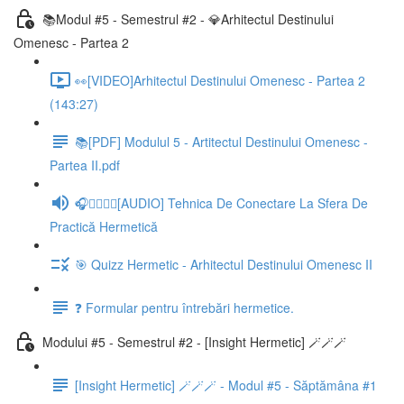
📚Modul #5 - Semestrul #2 - 💎Arhitectul Destinului
Omenesc - Partea 2
👀[VIDEO]Arhitectul Destinului Omenesc - Partea 2
(143:27)
📚[PDF] Modulul 5 - Artitectul Destinului Omenesc -
Partea II.pdf
🎧🧘‍♂️🧘‍♀️[AUDIO] Tehnica De Conectare La Sfera De
Practică Hermetică
🎯 Quizz Hermetic - Arhitectul Destinului Omenesc II
❓ Formular pentru întrebări hermetice.
Modului #5 - Semestrul #2 - [Insight Hermetic] 🪄🪄🪄
[Insight Hermetic] 🪄🪄🪄 - Modul #5 - Săptămâna #1