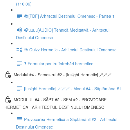
(116:06)
📚[PDF] Arhitectul Destinului Omenesc - Partea 1
🎧🧘‍♂️🧘‍♀️[AUDIO] Tehnică Meditativă - Arhitectul
Destinului Omenesc
🎯 Quizz Hermetic - Arhitectul Destinului Omenesc
❓ Formular pentru întrebări hermetice.
Modului #4 - Semestrul #2 - [Insight Hermetic] 🪄🪄🪄
[Insight Hermetic] 🪄🪄🪄 - Modul #4 - Săptămâna #1
MODULUL #4 - SĂPT #2 - SEM #2 - PROVOCARE
HERMETICĂ - ARHITECTUL DESTINULUI OMENESC
Provocarea Hermetică a Săptămânii #2 - Arhitectul
Destinului Omenesc