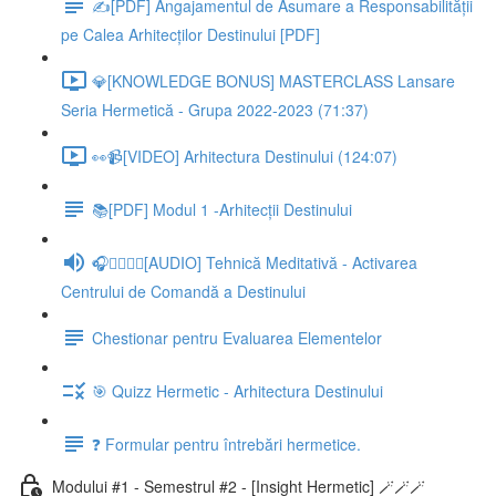
✍️[PDF] Angajamentul de Asumare a Responsabilității
pe Calea Arhitecților Destinului [PDF]
💎[KNOWLEDGE BONUS] MASTERCLASS Lansare
Seria Hermetică - Grupa 2022-2023 (71:37)
👀📹[VIDEO] Arhitectura Destinului (124:07)
📚[PDF] Modul 1 -Arhitecții Destinului
🎧🧘‍♂️🧘‍♀️[AUDIO] Tehnică Meditativă - Activarea
Centrului de Comandă a Destinului
Chestionar pentru Evaluarea Elementelor
🎯 Quizz Hermetic - Arhitectura Destinului
❓ Formular pentru întrebări hermetice.
Modului #1 - Semestrul #2 - [Insight Hermetic] 🪄🪄🪄