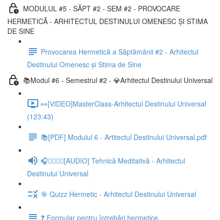
MODULUL #5 - SĂPT #2 - SEM #2 - PROVOCARE
HERMETICĂ - ARHITECTUL DESTINULUI OMENESC ȘI STIMA
DE SINE
Provocarea Hermetică a Săptămânii #2 - Arhitectul
Destinului Omenesc și Stima de Sine
📚Modul #6 - Semestrul #2 - 💎Arhitectul Destinului Universal
👀[VIDEO]MasterClass-Arhitectul Destinului Universal
(123:43)
📚[PDF] Modulul 6 - Artitectul Destinului Universal.pdf
🎧🧘‍♂️🧘‍♀️[AUDIO] Tehnică Meditativă - Arhitectul
Destinului Universal
🎯 Quizz Hermetic - Arhitectul Destinului Universal
❓ Formular pentru întrebări hermetice.