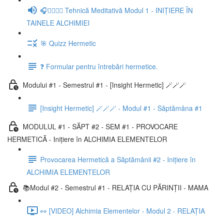
🎧🧘‍♀️🧘‍♂️ Tehnică Meditativă Modul 1 - INIȚIERE ÎN
TAINELE ALCHIMIEI
🎯 Quizz Hermetic
❓ Formular pentru întrebări hermetice.
Modului #1 - Semestrul #1 - [Insight Hermetic] 🪄🪄🪄
[Insight Hermetic] 🪄🪄🪄 - Modul #1 - Săptămâna #1
MODULUL #1 - SĂPT #2 - SEM #1 - PROVOCARE
HERMETICĂ - Inițiere în ALCHIMIA ELEMENTELOR
Provocarea Hermetică a Săptămânii #2 - Inițiere în
ALCHIMIA ELEMENTELOR
📚Modul #2 - Semestrul #1 - RELAȚIA CU PĂRINȚII - MAMA
👀 [VIDEO] Alchimia Elementelor - Modul 2 - RELAȚIA