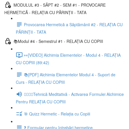
MODULUL #3 - SĂPT #2 - SEM #1 - PROVOCARE
HERMETICĂ - RELAȚIA CU PĂRINȚII - TATA
Provocarea Hermetică a Săptămânii #2 - RELAȚIA CU
PĂRINȚII - TATA
📚Modul #4 - Semestrul #1 - RELAȚIA CU COPIII
👀[VIDEO] Alchimia Elementelor - Modul 4 - RELAȚIA
CU COPIII (89:42)
📚[PDF] Alchimia Elementelor Modul 4 - Suport de
Curs - RELAȚIA CU COPIII
🧘‍♀️🧘‍♂️Tehnică Meditativă - Activarea Formulei Alchimice
Pentru RELAȚIA CU COPIII
🎯 Quizz Hermetic - Relația cu Copiii
❓ Formular pentru întrebări hermetice.