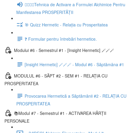
🧘‍♂️🧘‍♀️Tehnica de Activare a Formulei Alchimice Pentru
Manifestarea PROSPERITĂȚII
🎯 Quizz Hermetic - Relația cu Prosperitatea
❓ Formular pentru întrebări hermetice.
Modului #6 - Semestrul #1 - [Insight Hermetic] 🪄🪄🪄
[Insight Hermetic] 🪄🪄🪄 - Modul #6 - Săptămâna #1
MODULUL #6 - SĂPT #2 - SEM #1 - RELAȚIA CU
PROSPERITATEA
Provocarea Hermetică a Săptămânii #2 - RELAȚIA CU
PROSPERITATEA
📚Modul #7 - Semestrul #1 - ACTIVAREA HĂRȚII
PERSONALE