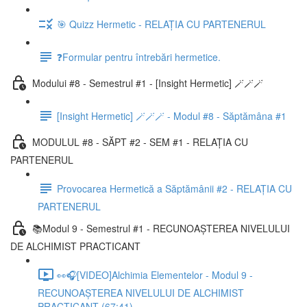
🎯 Quizz Hermetic - RELAȚIA CU PARTENERUL
❓Formular pentru întrebări hermetice.
Modului #8 - Semestrul #1 - [Insight Hermetic] 🪄🪄🪄
[Insight Hermetic] 🪄🪄🪄 - Modul #8 - Săptămâna #1
MODULUL #8 - SĂPT #2 - SEM #1 - RELAȚIA CU
PARTENERUL
Provocarea Hermetică a Săptămânii #2 - RELAȚIA CU
PARTENERUL
📚Modul 9 - Semestrul #1 - RECUNOAȘTEREA NIVELULUI
DE ALCHIMIST PRACTICANT
👀🎧[VIDEO]Alchimia Elementelor - Modul 9 -
RECUNOAȘTEREA NIVELULUI DE ALCHIMIST
PRACTICANT (67:41)