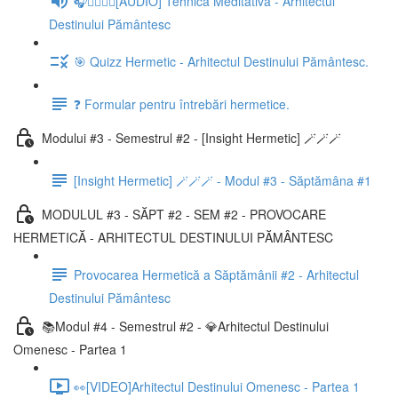
🎧🧘‍♂️🧘‍♀️[AUDIO] Tehnică Meditativă - Arhitectul
Destinului Pământesc
🎯 Quizz Hermetic - Arhitectul Destinului Pământesc.
❓ Formular pentru întrebări hermetice.
Modului #3 - Semestrul #2 - [Insight Hermetic] 🪄🪄🪄
[Insight Hermetic] 🪄🪄🪄 - Modul #3 - Săptămâna #1
MODULUL #3 - SĂPT #2 - SEM #2 - PROVOCARE
HERMETICĂ - ARHITECTUL DESTINULUI PĂMÂNTESC
Provocarea Hermetică a Săptămânii #2 - Arhitectul
Destinului Pământesc
📚Modul #4 - Semestrul #2 - 💎Arhitectul Destinului
Omenesc - Partea 1
👀[VIDEO]Arhitectul Destinului Omenesc - Partea 1