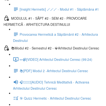
[Insight Hermetic] 🪄🪄🪄 - Modul #1 - Săptămâna #1
MODULUL #1 - SĂPT #2 - SEM #2 - PROVOCARE
HERMETICĂ - ARHITECTURA DESTINULUI
Provocarea Hermetică a Săptămânii #2 - Arhitectura
Destinului
📚Modul #2 - Semestrul #2 - 💎Arhitectul Destinului Ceresc
👀📹[VIDEO] Arhitectul Destinului Ceresc (99:24)
📚[PDF] Modul 2 -Arhitectul Destinului Ceresc
🎧🧘‍♂️🧘‍♀️[AUDIO] Tehnică Meditativă - Activarea
Arhitectului Destinului Ceresc
🎯 Quizz Hermetic - Arhitectul Destinului Ceresc