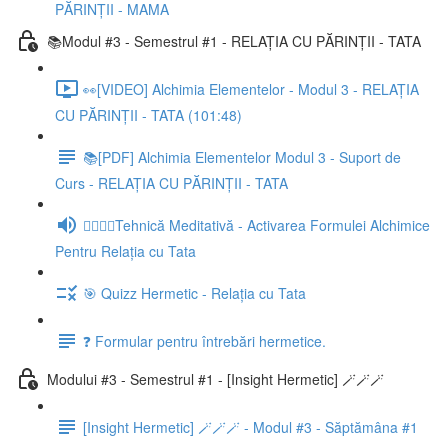
PĂRINȚII - MAMA
📚Modul #3 - Semestrul #1 - RELAȚIA CU PĂRINȚII - TATA
👀[VIDEO] Alchimia Elementelor - Modul 3 - RELAȚIA
CU PĂRINȚII - TATA (101:48)
📚[PDF] Alchimia Elementelor Modul 3 - Suport de
Curs - RELAȚIA CU PĂRINȚII - TATA
🧘‍♀️🧘‍♂️Tehnică Meditativă - Activarea Formulei Alchimice
Pentru Relația cu Tata
🎯 Quizz Hermetic - Relația cu Tata
❓ Formular pentru întrebări hermetice.
Modului #3 - Semestrul #1 - [Insight Hermetic] 🪄🪄🪄
[Insight Hermetic] 🪄🪄🪄 - Modul #3 - Săptămâna #1