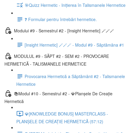
🎯Quizz Hermetic - Inițierea în Talismanele Hermetice
❓ Formular pentru întrebări hermetice.
Modului #9 - Semestrul #2 - [Insight Hermetic] 🪄🪄🪄
[Insight Hermetic] 🪄🪄🪄 - Modul #9 - Săptămâna #1
MODULUL #9 - SĂPT #2 - SEM #2 - PROVOCARE
HERMETICĂ - TALISMANELE HERMETICE
Provocarea Hermetică a Săptămânii #2 - Talismanele
Hermetice
📚Modul #10 - Semestrul #2 - 💎Planșele De Creație
Hermetică
💎[KNOWLEDGE BONUS] MASTERCLASS -
PLANȘELE DE CREAȚIE HERMETICĂ (57:12)