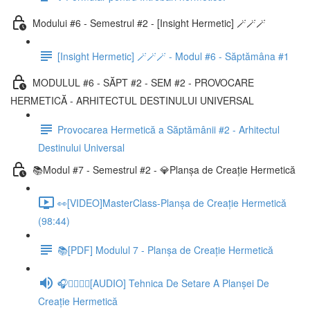
Modului #6 - Semestrul #2 - [Insight Hermetic] 🪄🪄🪄
[Insight Hermetic] 🪄🪄🪄 - Modul #6 - Săptămâna #1
MODULUL #6 - SĂPT #2 - SEM #2 - PROVOCARE
HERMETICĂ - ARHITECTUL DESTINULUI UNIVERSAL
Provocarea Hermetică a Săptămânii #2 - Arhitectul
Destinului Universal
📚Modul #7 - Semestrul #2 - 💎Planșa de Creație Hermetică
👀[VIDEO]MasterClass-Planșa de Creație Hermetică
(98:44)
📚[PDF] Modulul 7 - Planșa de Creație Hermetică
🎧🧘‍♂️🧘‍♀️[AUDIO] Tehnica De Setare A Planșei De
Creație Hermetică