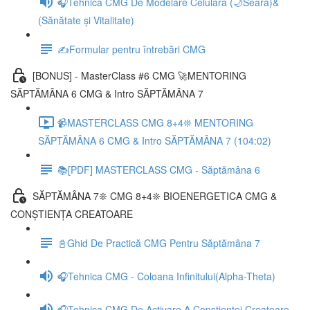
🎧Tehnica CMG De Modelare Celulară (🌙Seara)&
(Sănătate și Vitalitate)
✍️Formular pentru întrebări CMG
[BONUS] - MasterClass #6 CMG 🚀MENTORING
SĂPTĂMÂNA 6 CMG & Intro SĂPTĂMÂNA 7
📹MASTERCLASS CMG 8+4❊ MENTORING
SĂPTĂMÂNA 6 CMG & Intro SĂPTĂMÂNA 7 (104:02)
📚[PDF] MASTERCLASS CMG - Săptămâna 6
SĂPTĂMÂNA 7❊ CMG 8+4❊ BIOENERGETICA CMG &
CONȘTIENȚA CREATOARE
📓Ghid De Practică CMG Pentru Săptămâna 7
🎧Tehnica CMG - Coloana Infinitului(Alpha-Theta)
🎧Tehnica CMG De Activare A Conștienței Creatoare