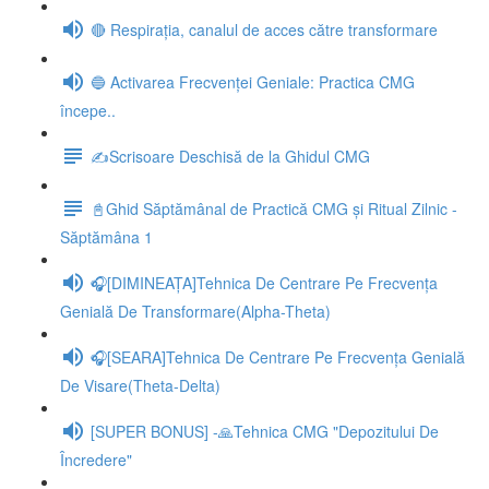
🔴 Respirația, canalul de acces către transformare
🔵 Activarea Frecvenței Geniale: Practica CMG
începe..
✍️Scrisoare Deschisă de la Ghidul CMG
📓Ghid Săptămânal de Practică CMG și Ritual Zilnic -
Săptămâna 1
🎧[DIMINEAȚA]Tehnica De Centrare Pe Frecvența
Genială De Transformare(Alpha-Theta)
🎧[SEARA]Tehnica De Centrare Pe Frecvența Genială
De Visare(Theta-Delta)
[SUPER BONUS] -🙏Tehnica CMG "Depozitului De
Încredere"