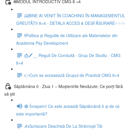
🌐MODUL INTRODUCTIV CMG 8 +4
🤗BINE AI VENIT ÎN COACHING ÎN MANAGEMENTUL
GREUTĂȚII 8+4 - DETALII ACCES & DESFĂSURARE✨✨✨
❗Politica și Regulile de Utilizare ale Materialelor din
Academia Psy Development
📩🖍__ Reguli De Conduită - Grup De Studiu - CMG
8+4
👉Cum se accesează Grupul de Practică CMG 8+4
Săptămâna 0 · Ziua 1 – Moștenirile Nevăzute: Ce porți fără
să știi
🟣 Începem! Ce este această Săptămână 0 și de ce
este importantă?
✍️Scrisoare Deschisă De La Strămoșii Tăi