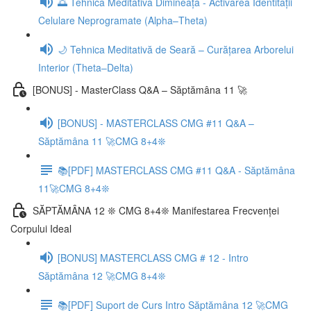
🌅 Tehnica Meditativă Dimineața - Activarea Identității
Celulare Neprogramate (Alpha–Theta)
🌙 Tehnica Meditativă de Seară – Curățarea Arborelui
Interior (Theta–Delta)
[BONUS] - MasterClass Q&A – Săptămâna 11 🚀
[BONUS] - MASTERCLASS CMG #11 Q&A –
Săptămâna 11 🚀CMG 8+4❊
📚[PDF] MASTERCLASS CMG #11 Q&A - Săptămâna
11🚀CMG 8+4❊
SĂPTĂMÂNA 12 ❊ CMG 8+4❊ Manifestarea Frecvenței
Corpului Ideal
[BONUS] MASTERCLASS CMG # 12 - Intro
Săptămâna 12 🚀CMG 8+4❊
📚[PDF] Suport de Curs Intro Săptămâna 12 🚀CMG