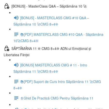
[BONUS] - MasterClass Q&A – Săptămâna 10 🚀
[BONUS] - MASTERCLASS CMG #10 Q&A –
Săptămâna 10 🚀CMG 8+4❊
📚[PDF] MASTERCLASS CMG #10 Q&A - Săptămâna
10🚀CMG 8+4❊
SĂPTĂMÂNA 11 ❊ CMG 8+4❊ ADN-ul Emoțional și
Libertatea Ființei
[BONUS] MASTERCLASS CMG # 11 - Intro
Săptămâna 11 🚀CMG 8+4❊
📚[PDF] Suport de Curs Intro Săptămâna 11 🚀CMG
8+4❊
📓Ghid De Practică CMG Pentru Săptămâna 11