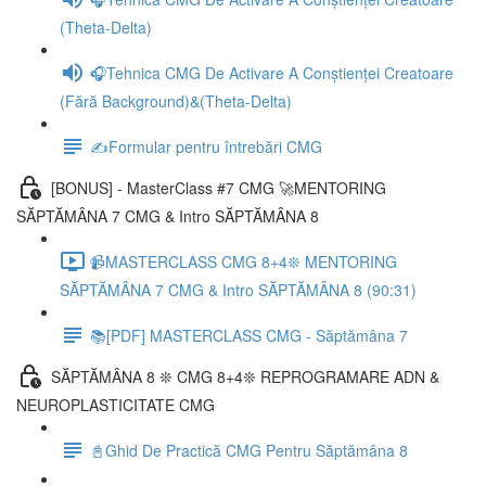
(Theta-Delta)
🎧Tehnica CMG De Activare A Conștienței Creatoare
(Fără Background)&(Theta-Delta)
✍️Formular pentru întrebări CMG
[BONUS] - MasterClass #7 CMG 🚀MENTORING
SĂPTĂMÂNA 7 CMG & Intro SĂPTĂMÂNA 8
📹MASTERCLASS CMG 8+4❊ MENTORING
SĂPTĂMÂNA 7 CMG & Intro SĂPTĂMÂNA 8 (90:31)
📚[PDF] MASTERCLASS CMG - Săptămâna 7
SĂPTĂMÂNA 8 ❊ CMG 8+4❊ REPROGRAMARE ADN &
NEUROPLASTICITATE CMG
📓Ghid De Practică CMG Pentru Săptămâna 8