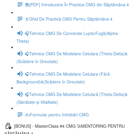
📚[PDF] Introducere În Practica CMG din Săptămâna 4
📓Ghid De Practică CMG Pentru Săptămâna 4
🎧Tehnica CMG De Conversie Lupta/Fugă(Alpha-
Theta)
🎧Tehnica CMG De Modelare Celulara (Theta-Delta)&
(Scădere în Greutate)
🎧Tehnica CMG De Modelare Celulara (Fără
Background)&(Scădere în Greutate)
🎧Tehnica CMG De Modelare Celulară (Theta-Delta)&
(Sănătate și Vitalitate)
✍️Formular pentru întrebări CMG
[BONUS] - MasterClass #4 CMG 🚀MENTORING PENTRU
SĂPTĂMÂNA 4