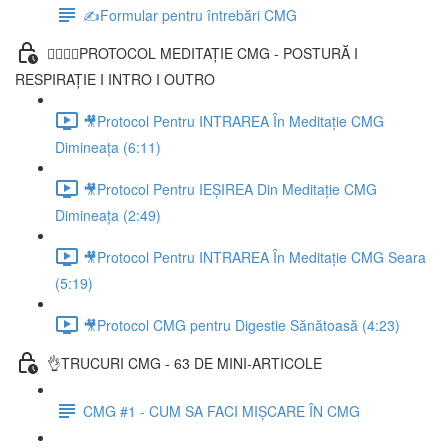
✍️Formular pentru întrebări CMG
🧘‍♀️🧘‍♂️PROTOCOL MEDITAȚIE CMG - POSTURĂ I
RESPIRAȚIE I INTRO I OUTRO
🎥Protocol Pentru INTRAREA În Meditație CMG
Dimineața (6:11)
🎥Protocol Pentru IEȘIREA Din Meditație CMG
Dimineața (2:49)
🎥Protocol Pentru INTRAREA În Meditație CMG Seara
(5:19)
🎥Protocol CMG pentru Digestie Sănătoasă (4:23)
👌TRUCURI CMG - 63 DE MINI-ARTICOLE
CMG #1 - CUM SA FACI MIȘCARE ÎN CMG