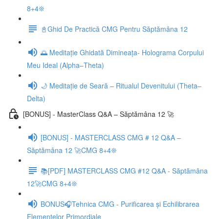
8+4❊
📓Ghid De Practică CMG Pentru Săptămâna 12
🌅 Meditație Ghidată Dimineața- Holograma Corpului
Meu Ideal (Alpha–Theta)
🌙 Meditație de Seară – Ritualul Devenitului (Theta–
Delta)
[BONUS] - MasterClass Q&A – Săptămâna 12 🚀
[BONUS] - MASTERCLASS CMG # 12 Q&A –
Săptămâna 12 🚀CMG 8+4❊
📚[PDF] MASTERCLASS CMG #12 Q&A - Săptămâna
12🚀CMG 8+4❊
BONUS🎧Tehnica CMG - Purificarea și Echilibrarea
Elementelor Primordiale