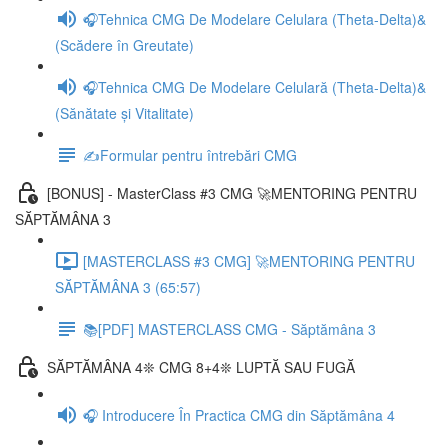
🎧Tehnica CMG De Modelare Celulara (Theta-Delta)&
(Scădere în Greutate)
🎧Tehnica CMG De Modelare Celulară (Theta-Delta)&
(Sănătate și Vitalitate)
✍️Formular pentru întrebări CMG
[BONUS] - MasterClass #3 CMG 🚀MENTORING PENTRU
SĂPTĂMÂNA 3
[MASTERCLASS #3 CMG] 🚀MENTORING PENTRU
SĂPTĂMÂNA 3 (65:57)
📚[PDF] MASTERCLASS CMG - Săptămâna 3
SĂPTĂMÂNA 4❊ CMG 8+4❊ LUPTĂ SAU FUGĂ
🎧 Introducere În Practica CMG din Săptămâna 4