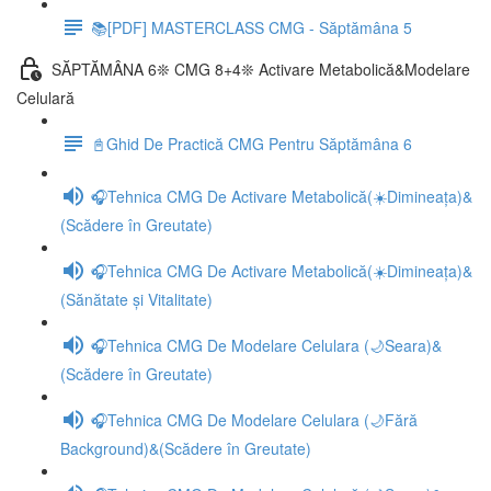
📚[PDF] MASTERCLASS CMG - Săptămâna 5
SĂPTĂMÂNA 6❊ CMG 8+4❊ Activare Metabolică&Modelare
Celulară
📓Ghid De Practică CMG Pentru Săptămâna 6
🎧Tehnica CMG De Activare Metabolică(☀️Dimineața)&
(Scădere în Greutate)
🎧Tehnica CMG De Activare Metabolică(☀️Dimineața)&
(Sănătate și Vitalitate)
🎧Tehnica CMG De Modelare Celulara (🌙Seara)&
(Scădere în Greutate)
🎧Tehnica CMG De Modelare Celulara (🌙Fără
Background)&(Scădere în Greutate)