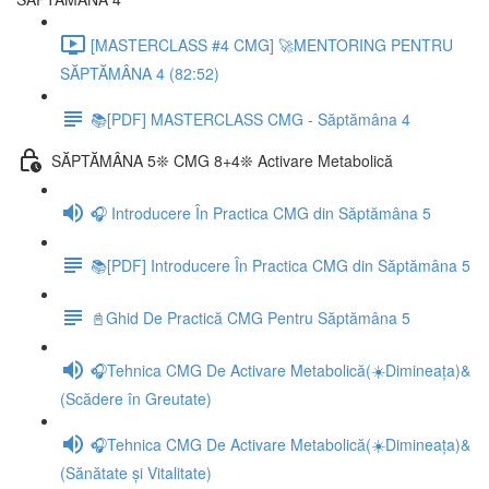
[MASTERCLASS #4 CMG] 🚀MENTORING PENTRU
SĂPTĂMÂNA 4 (82:52)
📚[PDF] MASTERCLASS CMG - Săptămâna 4
SĂPTĂMÂNA 5❊ CMG 8+4❊ Activare Metabolică
🎧 Introducere În Practica CMG din Săptămâna 5
📚[PDF] Introducere În Practica CMG din Săptămâna 5
📓Ghid De Practică CMG Pentru Săptămâna 5
🎧Tehnica CMG De Activare Metabolică(☀️Dimineața)&
(Scădere în Greutate)
🎧Tehnica CMG De Activare Metabolică(☀️Dimineața)&
(Sănătate și Vitalitate)