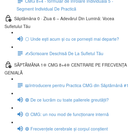
CMG 8+4 - formular de Înrolare Individuală 5 -
Segment Individual De Practică
Săptămâna 0 · Ziua 6 – Adevărul Din Lumină: Vocea
Sufletului Tău
⚪ Unde ești acum și cu ce pornești mai departe?
✍️Scrisoare Deschisă De La Sufletul Tău
SĂPTĂMÂNA 1❊ CMG 8+4❊ CENTRARE PE FRECVENȚA
GENIALĂ
📖Introducere pentru Practica CMG din Săptămână #1
🟣 De ce lucrăm cu toate palierele greutății?
🟡 CMG: un nou mod de funcționare internă
🔵 Frecvențele cerebrale și corpul conștient