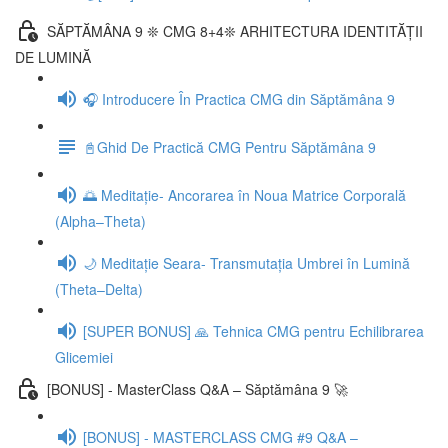
SĂPTĂMÂNA 9 ❊ CMG 8+4❊ ARHITECTURA IDENTITĂȚII
DE LUMINĂ
🎧 Introducere În Practica CMG din Săptămâna 9
📓Ghid De Practică CMG Pentru Săptămâna 9
🌅 Meditație- Ancorarea în Noua Matrice Corporală
(Alpha–Theta)
🌙 Meditație Seara- Transmutația Umbrei în Lumină
(Theta–Delta)
[SUPER BONUS] 🙏 Tehnica CMG pentru Echilibrarea
Glicemiei
[BONUS] - MasterClass Q&A – Săptămâna 9 🚀
[BONUS] - MASTERCLASS CMG #9 Q&A –