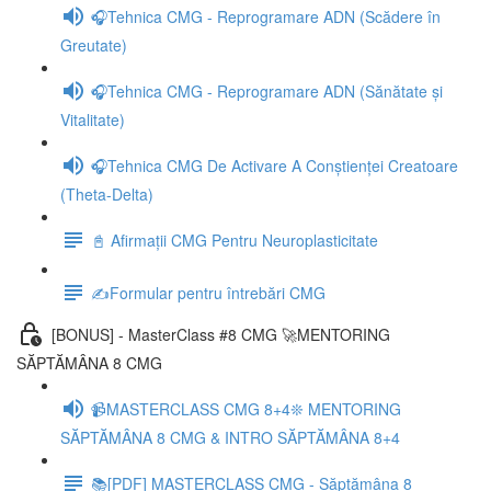
🎧Tehnica CMG - Reprogramare ADN (Scădere în
Greutate)
🎧Tehnica CMG - Reprogramare ADN (Sănătate și
Vitalitate)
🎧Tehnica CMG De Activare A Conștienței Creatoare
(Theta-Delta)
📓 Afirmații CMG Pentru Neuroplasticitate
✍️Formular pentru întrebări CMG
[BONUS] - MasterClass #8 CMG 🚀MENTORING
SĂPTĂMÂNA 8 CMG
📹MASTERCLASS CMG 8+4❊ MENTORING
SĂPTĂMÂNA 8 CMG & INTRO SĂPTĂMÂNA 8+4
📚[PDF] MASTERCLASS CMG - Săptămâna 8