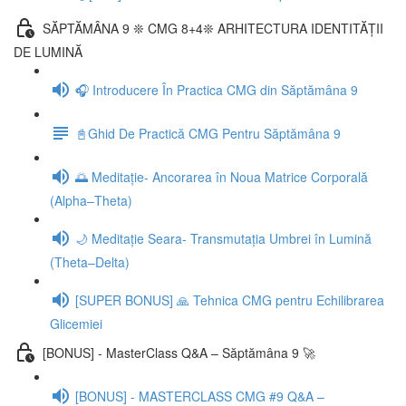
SĂPTĂMÂNA 9 ❊ CMG 8+4❊ ARHITECTURA IDENTITĂȚII
DE LUMINĂ
🎧 Introducere În Practica CMG din Săptămâna 9
📓Ghid De Practică CMG Pentru Săptămâna 9
🌅 Meditație- Ancorarea în Noua Matrice Corporală
(Alpha–Theta)
🌙 Meditație Seara- Transmutația Umbrei în Lumină
(Theta–Delta)
[SUPER BONUS] 🙏 Tehnica CMG pentru Echilibrarea
Glicemiei
[BONUS] - MasterClass Q&A – Săptămâna 9 🚀
[BONUS] - MASTERCLASS CMG #9 Q&A –