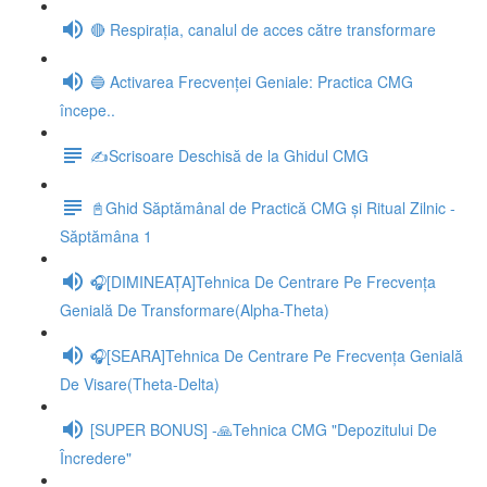
🔴 Respirația, canalul de acces către transformare
🔵 Activarea Frecvenței Geniale: Practica CMG
începe..
✍️Scrisoare Deschisă de la Ghidul CMG
📓Ghid Săptămânal de Practică CMG și Ritual Zilnic -
Săptămâna 1
🎧[DIMINEAȚA]Tehnica De Centrare Pe Frecvența
Genială De Transformare(Alpha-Theta)
🎧[SEARA]Tehnica De Centrare Pe Frecvența Genială
De Visare(Theta-Delta)
[SUPER BONUS] -🙏Tehnica CMG "Depozitului De
Încredere"