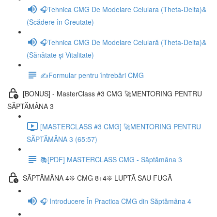
🎧Tehnica CMG De Modelare Celulara (Theta-Delta)&
(Scădere în Greutate)
🎧Tehnica CMG De Modelare Celulară (Theta-Delta)&
(Sănătate și Vitalitate)
✍️Formular pentru întrebări CMG
[BONUS] - MasterClass #3 CMG 🚀MENTORING PENTRU
SĂPTĂMÂNA 3
[MASTERCLASS #3 CMG] 🚀MENTORING PENTRU
SĂPTĂMÂNA 3 (65:57)
📚[PDF] MASTERCLASS CMG - Săptămâna 3
SĂPTĂMÂNA 4❊ CMG 8+4❊ LUPTĂ SAU FUGĂ
🎧 Introducere În Practica CMG din Săptămâna 4