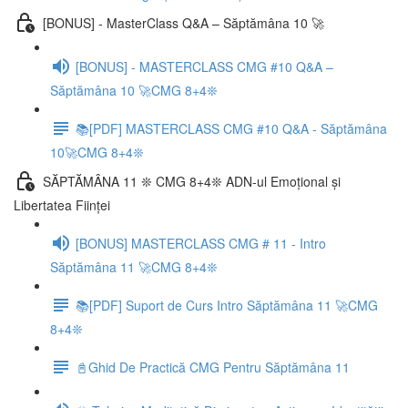
[BONUS] - MasterClass Q&A – Săptămâna 10 🚀
[BONUS] - MASTERCLASS CMG #10 Q&A –
Săptămâna 10 🚀CMG 8+4❊
📚[PDF] MASTERCLASS CMG #10 Q&A - Săptămâna
10🚀CMG 8+4❊
SĂPTĂMÂNA 11 ❊ CMG 8+4❊ ADN-ul Emoțional și
Libertatea Ființei
[BONUS] MASTERCLASS CMG # 11 - Intro
Săptămâna 11 🚀CMG 8+4❊
📚[PDF] Suport de Curs Intro Săptămâna 11 🚀CMG
8+4❊
📓Ghid De Practică CMG Pentru Săptămâna 11