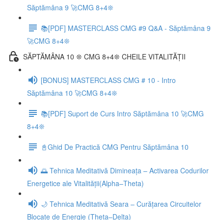
Săptămâna 9 🚀CMG 8+4❊
📚[PDF] MASTERCLASS CMG #9 Q&A - Săptămâna 9
🚀CMG 8+4❊
SĂPTĂMÂNA 10 ❊ CMG 8+4❊ CHEILE VITALITĂȚII
[BONUS] MASTERCLASS CMG # 10 - Intro
Săptămâna 10 🚀CMG 8+4❊
📚[PDF] Suport de Curs Intro Săptămâna 10 🚀CMG
8+4❊
📓Ghid De Practică CMG Pentru Săptămâna 10
🌅 Tehnica Meditativă Dimineața – Activarea Codurilor
Energetice ale Vitalității(Alpha–Theta)
🌙 Tehnica Meditativă Seara – Curățarea Circuitelor
Blocate de Energie (Theta–Delta)