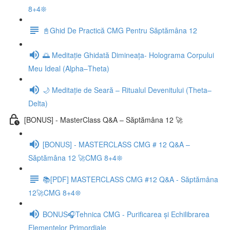
8+4❊
📓Ghid De Practică CMG Pentru Săptămâna 12
🌅 Meditație Ghidată Dimineața- Holograma Corpului
Meu Ideal (Alpha–Theta)
🌙 Meditație de Seară – Ritualul Devenitului (Theta–
Delta)
[BONUS] - MasterClass Q&A – Săptămâna 12 🚀
[BONUS] - MASTERCLASS CMG # 12 Q&A –
Săptămâna 12 🚀CMG 8+4❊
📚[PDF] MASTERCLASS CMG #12 Q&A - Săptămâna
12🚀CMG 8+4❊
BONUS🎧Tehnica CMG - Purificarea și Echilibrarea
Elementelor Primordiale