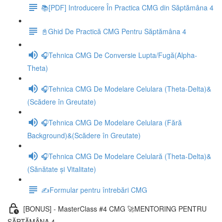
📚[PDF] Introducere În Practica CMG din Săptămâna 4
📓Ghid De Practică CMG Pentru Săptămâna 4
🎧Tehnica CMG De Conversie Lupta/Fugă(Alpha-
Theta)
🎧Tehnica CMG De Modelare Celulara (Theta-Delta)&
(Scădere în Greutate)
🎧Tehnica CMG De Modelare Celulara (Fără
Background)&(Scădere în Greutate)
🎧Tehnica CMG De Modelare Celulară (Theta-Delta)&
(Sănătate și Vitalitate)
✍️Formular pentru întrebări CMG
[BONUS] - MasterClass #4 CMG 🚀MENTORING PENTRU
SĂPTĂMÂNA 4