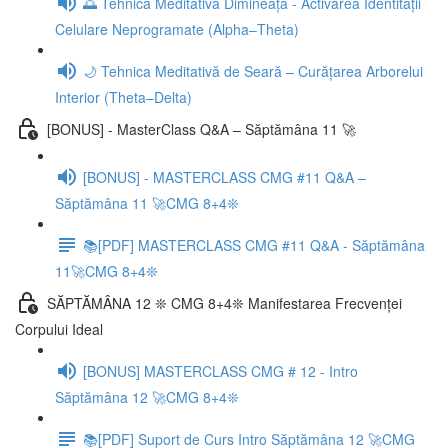
🌅 Tehnica Meditativă Dimineața - Activarea Identității
Celulare Neprogramate (Alpha–Theta)
🌙 Tehnica Meditativă de Seară – Curățarea Arborelui
Interior (Theta–Delta)
[BONUS] - MasterClass Q&A – Săptămâna 11 🚀
[BONUS] - MASTERCLASS CMG #11 Q&A –
Săptămâna 11 🚀CMG 8+4❊
📚[PDF] MASTERCLASS CMG #11 Q&A - Săptămâna
11🚀CMG 8+4❊
SĂPTĂMÂNA 12 ❊ CMG 8+4❊ Manifestarea Frecvenței
Corpului Ideal
[BONUS] MASTERCLASS CMG # 12 - Intro
Săptămâna 12 🚀CMG 8+4❊
📚[PDF] Suport de Curs Intro Săptămâna 12 🚀CMG