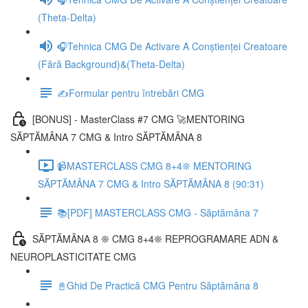
(Theta-Delta)
🎧Tehnica CMG De Activare A Conștienței Creatoare
(Fără Background)&(Theta-Delta)
✍️Formular pentru întrebări CMG
[BONUS] - MasterClass #7 CMG 🚀MENTORING
SĂPTĂMÂNA 7 CMG & Intro SĂPTĂMÂNA 8
📹MASTERCLASS CMG 8+4❊ MENTORING
SĂPTĂMÂNA 7 CMG & Intro SĂPTĂMÂNA 8 (90:31)
📚[PDF] MASTERCLASS CMG - Săptămâna 7
SĂPTĂMÂNA 8 ❊ CMG 8+4❊ REPROGRAMARE ADN &
NEUROPLASTICITATE CMG
📓Ghid De Practică CMG Pentru Săptămâna 8