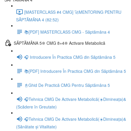
[MASTERCLASS #4 CMG] 🚀MENTORING PENTRU
SĂPTĂMÂNA 4 (82:52)
📚[PDF] MASTERCLASS CMG - Săptămâna 4
SĂPTĂMÂNA 5❊ CMG 8+4❊ Activare Metabolică
🎧 Introducere În Practica CMG din Săptămâna 5
📚[PDF] Introducere În Practica CMG din Săptămâna 5
📓Ghid De Practică CMG Pentru Săptămâna 5
🎧Tehnica CMG De Activare Metabolică(☀️Dimineața)&
(Scădere în Greutate)
🎧Tehnica CMG De Activare Metabolică(☀️Dimineața)&
(Sănătate și Vitalitate)