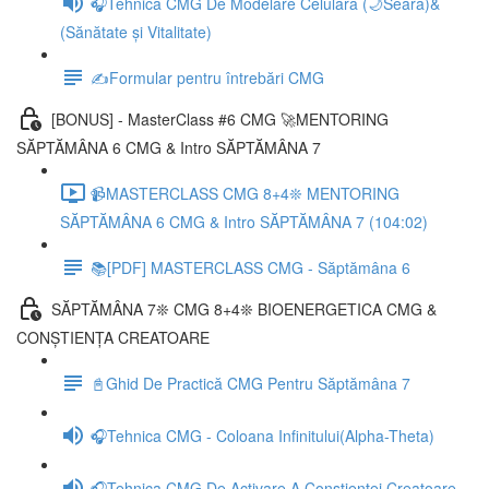
🎧Tehnica CMG De Modelare Celulară (🌙Seara)&
(Sănătate și Vitalitate)
✍️Formular pentru întrebări CMG
[BONUS] - MasterClass #6 CMG 🚀MENTORING
SĂPTĂMÂNA 6 CMG & Intro SĂPTĂMÂNA 7
📹MASTERCLASS CMG 8+4❊ MENTORING
SĂPTĂMÂNA 6 CMG & Intro SĂPTĂMÂNA 7 (104:02)
📚[PDF] MASTERCLASS CMG - Săptămâna 6
SĂPTĂMÂNA 7❊ CMG 8+4❊ BIOENERGETICA CMG &
CONȘTIENȚA CREATOARE
📓Ghid De Practică CMG Pentru Săptămâna 7
🎧Tehnica CMG - Coloana Infinitului(Alpha-Theta)
🎧Tehnica CMG De Activare A Conștienței Creatoare