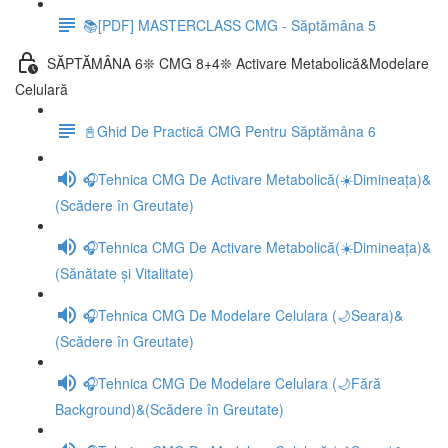
📚[PDF] MASTERCLASS CMG - Săptămâna 5
SĂPTĂMÂNA 6❊ CMG 8+4❊ Activare Metabolică&Modelare
Celulară
📓Ghid De Practică CMG Pentru Săptămâna 6
🎧Tehnica CMG De Activare Metabolică(☀️Dimineața)&
(Scădere în Greutate)
🎧Tehnica CMG De Activare Metabolică(☀️Dimineața)&
(Sănătate și Vitalitate)
🎧Tehnica CMG De Modelare Celulara (🌙Seara)&
(Scădere în Greutate)
🎧Tehnica CMG De Modelare Celulara (🌙Fără
Background)&(Scădere în Greutate)