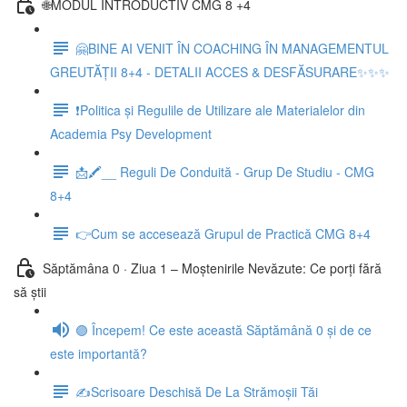
🌐MODUL INTRODUCTIV CMG 8 +4
🤗BINE AI VENIT ÎN COACHING ÎN MANAGEMENTUL
GREUTĂȚII 8+4 - DETALII ACCES & DESFĂSURARE✨✨✨
❗Politica și Regulile de Utilizare ale Materialelor din
Academia Psy Development
📩🖍__ Reguli De Conduită - Grup De Studiu - CMG
8+4
👉Cum se accesează Grupul de Practică CMG 8+4
Săptămâna 0 · Ziua 1 – Moștenirile Nevăzute: Ce porți fără
să știi
🟣 Începem! Ce este această Săptămână 0 și de ce
este importantă?
✍️Scrisoare Deschisă De La Strămoșii Tăi