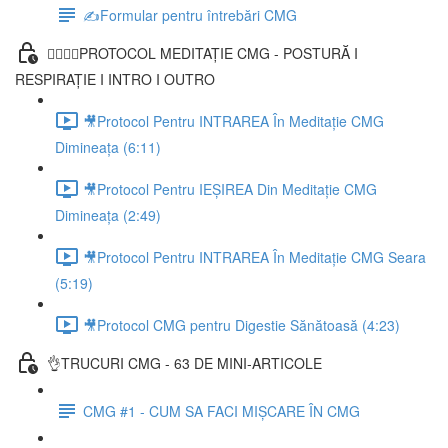
✍️Formular pentru întrebări CMG
🧘‍♀️🧘‍♂️PROTOCOL MEDITAȚIE CMG - POSTURĂ I
RESPIRAȚIE I INTRO I OUTRO
🎥Protocol Pentru INTRAREA În Meditație CMG
Dimineața (6:11)
🎥Protocol Pentru IEȘIREA Din Meditație CMG
Dimineața (2:49)
🎥Protocol Pentru INTRAREA În Meditație CMG Seara
(5:19)
🎥Protocol CMG pentru Digestie Sănătoasă (4:23)
👌TRUCURI CMG - 63 DE MINI-ARTICOLE
CMG #1 - CUM SA FACI MIȘCARE ÎN CMG