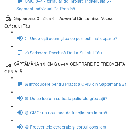
CMG 8+4 - formular de Înrolare Individuală 5 -
Segment Individual De Practică
Săptămâna 0 · Ziua 6 – Adevărul Din Lumină: Vocea
Sufletului Tău
⚪ Unde ești acum și cu ce pornești mai departe?
✍️Scrisoare Deschisă De La Sufletul Tău
SĂPTĂMÂNA 1❊ CMG 8+4❊ CENTRARE PE FRECVENȚA
GENIALĂ
📖Introducere pentru Practica CMG din Săptămână #1
🟣 De ce lucrăm cu toate palierele greutății?
🟡 CMG: un nou mod de funcționare internă
🔵 Frecvențele cerebrale și corpul conștient