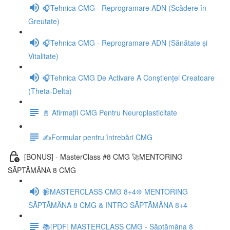
🎧Tehnica CMG - Reprogramare ADN (Scădere în
Greutate)
🎧Tehnica CMG - Reprogramare ADN (Sănătate și
Vitalitate)
🎧Tehnica CMG De Activare A Conștienței Creatoare
(Theta-Delta)
📓 Afirmații CMG Pentru Neuroplasticitate
✍️Formular pentru întrebări CMG
[BONUS] - MasterClass #8 CMG 🚀MENTORING
SĂPTĂMÂNA 8 CMG
📹MASTERCLASS CMG 8+4❊ MENTORING
SĂPTĂMÂNA 8 CMG & INTRO SĂPTĂMÂNA 8+4
📚[PDF] MASTERCLASS CMG - Săptămâna 8