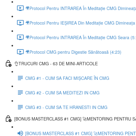
🎥Protocol Pentru INTRAREA În Meditație CMG Dimineața
🎥Protocol Pentru IEȘIREA Din Meditație CMG Dimineața 
🎥Protocol Pentru INTRAREA În Meditație CMG Seara (5:
🎥Protocol CMG pentru Digestie Sănătoasă (4:23)
👌TRUCURI CMG - 63 DE MINI-ARTICOLE
CMG #1 - CUM SA FACI MIȘCARE ÎN CMG
CMG #2 - CUM SA MEDITEZI IN CMG
CMG #3 - CUM SA TE HRANESTI IN CMG
[BONUS MASTERCLASS #1 CMG] 🚀MENTORING PENTRU SĂ
[BONUS MASTERCLASS #1 CMG] 🚀MENTORING PENTRU