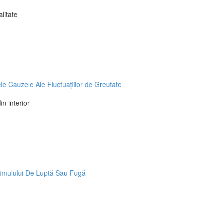
litate
le Cauzele Ale Fluctuațiilor de Greutate
n interior
Stimulului De Luptă Sau Fugă