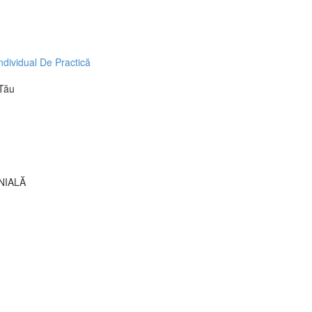
ndividual De Practică
 Tău
NIALĂ