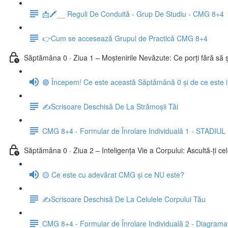
📩🖍__ Reguli De Conduită - Grup De Studiu - CMG 8+4
👉Cum se accesează Grupul de Practică CMG 8+4
Săptămâna 0 · Ziua 1 – Moștenirile Nevăzute: Ce porți fără să șt
🟣 Începem! Ce este această Săptămână 0 și de ce este 
✍️Scrisoare Deschisă De La Strămoșii Tăi
CMG 8+4 - Formular de Înrolare Individuală 1 - STA
Săptămâna 0 · Ziua 2 – Inteligența Vie a Corpului: Ascultă-ți cel
🟡 Ce este cu adevărat CMG și ce NU este?
✍️Scrisoare Deschisă De La Celulele Corpului Tău
CMG 8+4 - Formular de Înrolare Individuală 2 - Diagrama