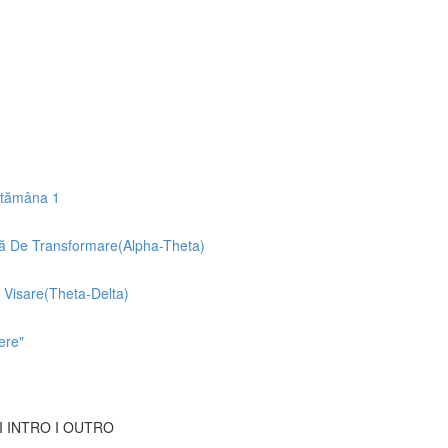
ăptămâna 1
ă De Transformare(Alpha-Theta)
Visare(Theta-Delta)
ere"
 I INTRO I OUTRO