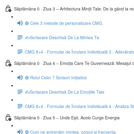
Săptămâna 0 · Ziua 3 – Arhitectura Minții Tale: De la gând la rea
🟢 Cele 3 metode de personalizare CMG.
✍️Scrisoare Deschisă De La Mintea Ta
CMG 8+4 - Formular de Înrolare Individuală 3 - Adevărate
Săptămâna 0 · Ziua 4 – Emoția Care Te Guvernează: Mesajul di
🔵 Rolul Celor 7 Scrisori Inițiatice
✍️Scrisoare Deschisă De La Emoțiile Tale
CMG 8+4 - Formular de Înrolare Individuală 4 - Analiza 
Săptămâna 0 · Ziua 5 – Unde Ești, Acolo Curge Energia
🔴 Cum ne antrenăm mintea, corpul și frecvența