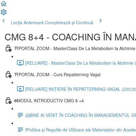
Lecția Anterioară
Completează și Continuă
CMG 8+4 - COACHING ÎN MA
⛩️PORTAL ZOOM - MasterClass De La Metabolism la Alchimie
[RELUARE] - MasterClass De La Metabolism la Alchimie 
⛩️PORTAL ZOOM - Curs Repatterning Vagal
[RELUARE] INIȚIERE ÎN REPATTERNING VAGAL (230:20
🌐MODUL INTRODUCTIV CMG 8 +4
🤗BINE AI VENIT ÎN COACHING ÎN MANAGEMENTUL G
❗Politica și Regulile de Utilizare ale Materialelor din Ac