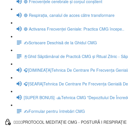
🔵 Frecvențele cerebrale și corpul conștient
🔴 Respirația, canalul de acces către transformare
🔵 Activarea Frecvenței Geniale: Practica CMG începe..
✍️Scrisoare Deschisă de la Ghidul CMG
📓Ghid Săptămânal de Practică CMG și Ritual Zilnic - S
🎧[DIMINEAȚA]Tehnica De Centrare Pe Frecvența Genial
🎧[SEARA]Tehnica De Centrare Pe Frecvența Genială De 
[SUPER BONUS] -🙏Tehnica CMG "Depozitului De Încred
✍️Formular pentru întrebări CMG
🧘‍♀️🧘‍♂️PROTOCOL MEDITAȚIE CMG - POSTURĂ I RESPIRAȚIE