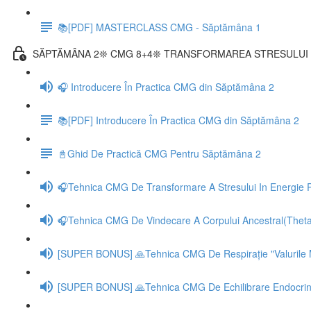
📚[PDF] MASTERCLASS CMG - Săptămâna 1
SĂPTĂMÂNA 2❊ CMG 8+4❊ TRANSFORMAREA STRESULUI 
🎧 Introducere În Practica CMG din Săptămâna 2
📚[PDF] Introducere În Practica CMG din Săptămâna 2
📓Ghid De Practică CMG Pentru Săptămâna 2
🎧Tehnica CMG De Transformare A Stresului In Energie P
🎧Tehnica CMG De Vindecare A Corpului Ancestral(Theta
[SUPER BONUS] 🙏Tehnica CMG De Respirație "Valurile M
[SUPER BONUS] 🙏Tehnica CMG De Echilibrare Endocrină