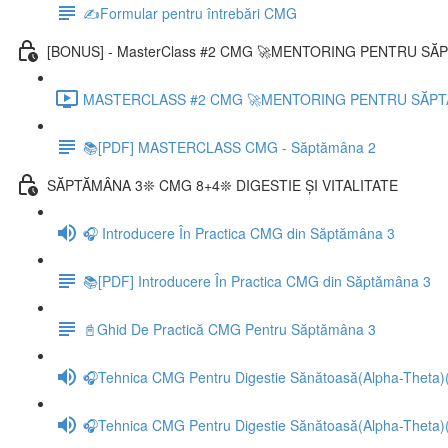
✍️Formular pentru întrebări CMG
[BONUS] - MasterClass #2 CMG 🚀MENTORING PENTRU SĂP
MASTERCLASS #2 CMG 🚀MENTORING PENTRU SĂPTĂM
📚[PDF] MASTERCLASS CMG - Săptămâna 2
SĂPTĂMÂNA 3❊ CMG 8+4❊ DIGESTIE ȘI VITALITATE
🎧 Introducere În Practica CMG din Săptămâna 3
📚[PDF] Introducere În Practica CMG din Săptămâna 3
📓Ghid De Practică CMG Pentru Săptămâna 3
🎧Tehnica CMG Pentru Digestie Sănătoasă(Alpha-Theta)(
🎧Tehnica CMG Pentru Digestie Sănătoasă(Alpha-Theta)(En