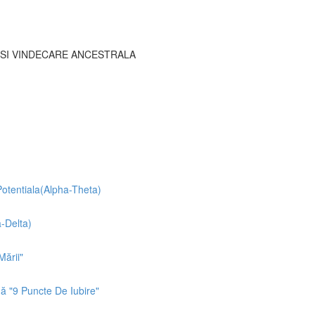
SI VINDECARE ANCESTRALA
otentiala(Alpha-Theta)
-Delta)
ării"
 "9 Puncte De Iubire"