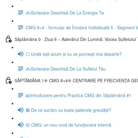
✍️Scrisoare Deschisă De La Energia Ta
CMG 8+4 - formular de Înrolare Individuală 5 - Segment I
Săptămâna 0 · Ziua 6 – Adevărul Din Lumină: Vocea Sufletului
⚪ Unde ești acum și cu ce pornești mai departe?
✍️Scrisoare Deschisă De La Sufletul Tău
SĂPTĂMÂNA 1❊ CMG 8+4❊ CENTRARE PE FRECVENȚA GE
📖Introducere pentru Practica CMG din Săptămână #1
🟣 De ce lucrăm cu toate palierele greutății?
🟡 CMG: un nou mod de funcționare internă