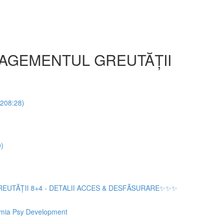
NAGEMENTUL GREUTĂȚII
(208:28)
)
REUTĂȚII 8+4 - DETALII ACCES & DESFĂSURARE✨✨✨
ademia Psy Development