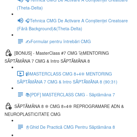
(Theta-Delta)
🎧Tehnica CMG De Activare A Conștienței Creatoare
(Fără Background)&(Theta-Delta)
✍️Formular pentru întrebări CMG
[BONUS] - MasterClass #7 CMG 🚀MENTORING
SĂPTĂMÂNA 7 CMG & Intro SĂPTĂMÂNA 8
📹MASTERCLASS CMG 8+4❊ MENTORING
SĂPTĂMÂNA 7 CMG & Intro SĂPTĂMÂNA 8 (90:31)
📚[PDF] MASTERCLASS CMG - Săptămâna 7
SĂPTĂMÂNA 8 ❊ CMG 8+4❊ REPROGRAMARE ADN &
NEUROPLASTICITATE CMG
📓Ghid De Practică CMG Pentru Săptămâna 8