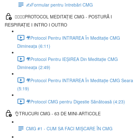
✍️Formular pentru întrebări CMG
🧘‍♀️🧘‍♂️PROTOCOL MEDITAȚIE CMG - POSTURĂ I
RESPIRAȚIE I INTRO I OUTRO
🎥Protocol Pentru INTRAREA În Meditație CMG
Dimineața (6:11)
🎥Protocol Pentru IEȘIREA Din Meditație CMG
Dimineața (2:49)
🎥Protocol Pentru INTRAREA În Meditație CMG Seara
(5:19)
🎥Protocol CMG pentru Digestie Sănătoasă (4:23)
👌TRUCURI CMG - 63 DE MINI-ARTICOLE
CMG #1 - CUM SA FACI MIȘCARE ÎN CMG