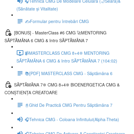
🎧Tehnica CMG De Modelare Celulară (🌙Seara)&
(Sănătate și Vitalitate)
✍️Formular pentru întrebări CMG
[BONUS] - MasterClass #6 CMG 🚀MENTORING
SĂPTĂMÂNA 6 CMG & Intro SĂPTĂMÂNA 7
📹MASTERCLASS CMG 8+4❊ MENTORING
SĂPTĂMÂNA 6 CMG & Intro SĂPTĂMÂNA 7 (104:02)
📚[PDF] MASTERCLASS CMG - Săptămâna 6
SĂPTĂMÂNA 7❊ CMG 8+4❊ BIOENERGETICA CMG &
CONȘTIENȚA CREATOARE
📓Ghid De Practică CMG Pentru Săptămâna 7
🎧Tehnica CMG - Coloana Infinitului(Alpha-Theta)
🎧Tehnica CMG De Activare A Conștienței Creatoare