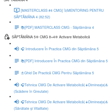
[MASTERCLASS #4 CMG] 🚀MENTORING PENTRU
SĂPTĂMÂNA 4 (82:52)
📚[PDF] MASTERCLASS CMG - Săptămâna 4
SĂPTĂMÂNA 5❊ CMG 8+4❊ Activare Metabolică
🎧 Introducere În Practica CMG din Săptămâna 5
📚[PDF] Introducere În Practica CMG din Săptămâna 5
📓Ghid De Practică CMG Pentru Săptămâna 5
🎧Tehnica CMG De Activare Metabolică(☀️Dimineața)&
(Scădere în Greutate)
🎧Tehnica CMG De Activare Metabolică(☀️Dimineața)&
(Sănătate și Vitalitate)