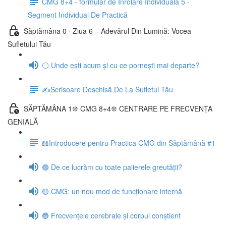
CMG 8+4 - formular de Înrolare Individuală 5 -
Segment Individual De Practică
Săptămâna 0 · Ziua 6 – Adevărul Din Lumină: Vocea
Sufletului Tău
⚪ Unde ești acum și cu ce pornești mai departe?
✍️Scrisoare Deschisă De La Sufletul Tău
SĂPTĂMÂNA 1❊ CMG 8+4❊ CENTRARE PE FRECVENȚA
GENIALĂ
📖Introducere pentru Practica CMG din Săptămână #1
🟣 De ce lucrăm cu toate palierele greutății?
🟡 CMG: un nou mod de funcționare internă
🔵 Frecvențele cerebrale și corpul conștient