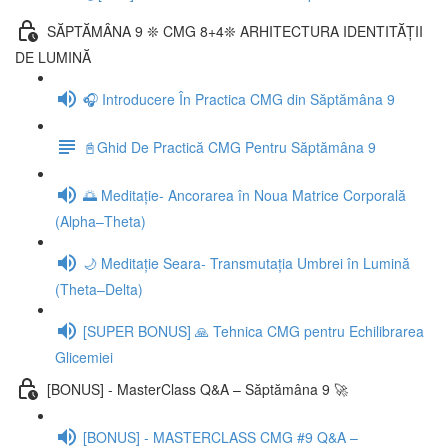
SĂPTĂMÂNA 9 ❊ CMG 8+4❊ ARHITECTURA IDENTITĂȚII
DE LUMINĂ
🎧 Introducere În Practica CMG din Săptămâna 9
📓Ghid De Practică CMG Pentru Săptămâna 9
🌅 Meditație- Ancorarea în Noua Matrice Corporală
(Alpha–Theta)
🌙 Meditație Seara- Transmutația Umbrei în Lumină
(Theta–Delta)
[SUPER BONUS] 🙏 Tehnica CMG pentru Echilibrarea
Glicemiei
[BONUS] - MasterClass Q&A – Săptămâna 9 🚀
[BONUS] - MASTERCLASS CMG #9 Q&A –