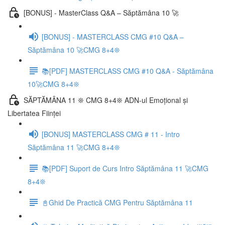
[BONUS] - MasterClass Q&A – Săptămâna 10 🚀
[BONUS] - MASTERCLASS CMG #10 Q&A –
Săptămâna 10 🚀CMG 8+4❊
📚[PDF] MASTERCLASS CMG #10 Q&A - Săptămâna
10🚀CMG 8+4❊
SĂPTĂMÂNA 11 ❊ CMG 8+4❊ ADN-ul Emoțional și
Libertatea Ființei
[BONUS] MASTERCLASS CMG # 11 - Intro
Săptămâna 11 🚀CMG 8+4❊
📚[PDF] Suport de Curs Intro Săptămâna 11 🚀CMG
8+4❊
📓Ghid De Practică CMG Pentru Săptămâna 11