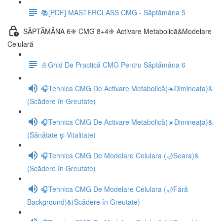
📚[PDF] MASTERCLASS CMG - Săptămâna 5
SĂPTĂMÂNA 6❊ CMG 8+4❊ Activare Metabolică&Modelare
Celulară
📓Ghid De Practică CMG Pentru Săptămâna 6
🎧Tehnica CMG De Activare Metabolică(☀️Dimineața)&
(Scădere în Greutate)
🎧Tehnica CMG De Activare Metabolică(☀️Dimineața)&
(Sănătate și Vitalitate)
🎧Tehnica CMG De Modelare Celulara (🌙Seara)&
(Scădere în Greutate)
🎧Tehnica CMG De Modelare Celulara (🌙Fără
Background)&(Scădere în Greutate)