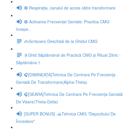
🔴 Respirația, canalul de acces către transformare
🔵 Activarea Frecvenței Geniale: Practica CMG
începe..
✍️Scrisoare Deschisă de la Ghidul CMG
📓Ghid Săptămânal de Practică CMG și Ritual Zilnic -
Săptămâna 1
🎧[DIMINEAȚA]Tehnica De Centrare Pe Frecvența
Genială De Transformare(Alpha-Theta)
🎧[SEARA]Tehnica De Centrare Pe Frecvența Genială
De Visare(Theta-Delta)
[SUPER BONUS] -🙏Tehnica CMG "Depozitului De
Încredere"