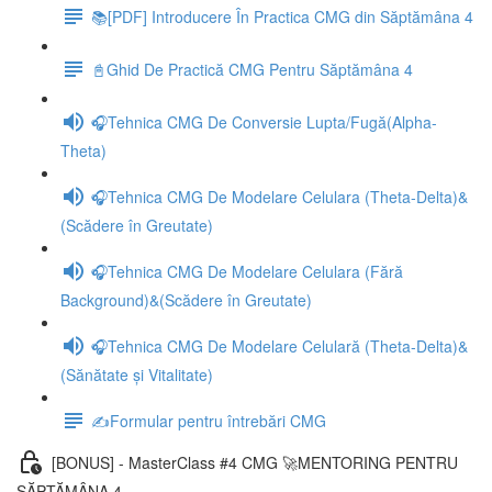
📚[PDF] Introducere În Practica CMG din Săptămâna 4
📓Ghid De Practică CMG Pentru Săptămâna 4
🎧Tehnica CMG De Conversie Lupta/Fugă(Alpha-
Theta)
🎧Tehnica CMG De Modelare Celulara (Theta-Delta)&
(Scădere în Greutate)
🎧Tehnica CMG De Modelare Celulara (Fără
Background)&(Scădere în Greutate)
🎧Tehnica CMG De Modelare Celulară (Theta-Delta)&
(Sănătate și Vitalitate)
✍️Formular pentru întrebări CMG
[BONUS] - MasterClass #4 CMG 🚀MENTORING PENTRU
SĂPTĂMÂNA 4