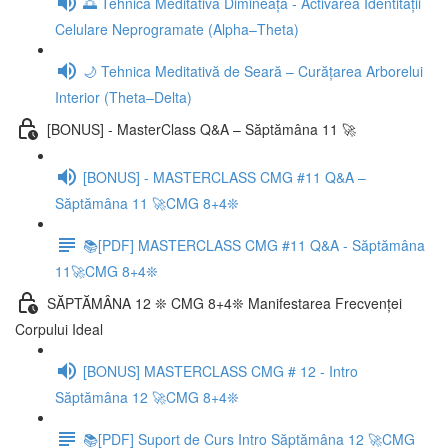
🌅 Tehnica Meditativă Dimineața - Activarea Identității
Celulare Neprogramate (Alpha–Theta)
🌙 Tehnica Meditativă de Seară – Curățarea Arborelui
Interior (Theta–Delta)
[BONUS] - MasterClass Q&A – Săptămâna 11 🚀
[BONUS] - MASTERCLASS CMG #11 Q&A –
Săptămâna 11 🚀CMG 8+4❊
📚[PDF] MASTERCLASS CMG #11 Q&A - Săptămâna
11🚀CMG 8+4❊
SĂPTĂMÂNA 12 ❊ CMG 8+4❊ Manifestarea Frecvenței
Corpului Ideal
[BONUS] MASTERCLASS CMG # 12 - Intro
Săptămâna 12 🚀CMG 8+4❊
📚[PDF] Suport de Curs Intro Săptămâna 12 🚀CMG