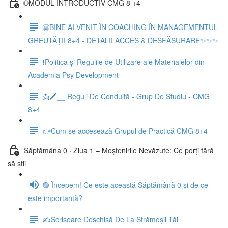
🌐MODUL INTRODUCTIV CMG 8 +4
🤗BINE AI VENIT ÎN COACHING ÎN MANAGEMENTUL
GREUTĂȚII 8+4 - DETALII ACCES & DESFĂSURARE✨✨✨
❗Politica și Regulile de Utilizare ale Materialelor din
Academia Psy Development
📩🖍__ Reguli De Conduită - Grup De Studiu - CMG
8+4
👉Cum se accesează Grupul de Practică CMG 8+4
Săptămâna 0 · Ziua 1 – Moștenirile Nevăzute: Ce porți fără
să știi
🟣 Începem! Ce este această Săptămână 0 și de ce
este importantă?
✍️Scrisoare Deschisă De La Strămoșii Tăi