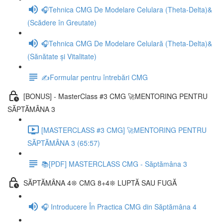
🎧Tehnica CMG De Modelare Celulara (Theta-Delta)&
(Scădere în Greutate)
🎧Tehnica CMG De Modelare Celulară (Theta-Delta)&
(Sănătate și Vitalitate)
✍️Formular pentru întrebări CMG
[BONUS] - MasterClass #3 CMG 🚀MENTORING PENTRU
SĂPTĂMÂNA 3
[MASTERCLASS #3 CMG] 🚀MENTORING PENTRU
SĂPTĂMÂNA 3 (65:57)
📚[PDF] MASTERCLASS CMG - Săptămâna 3
SĂPTĂMÂNA 4❊ CMG 8+4❊ LUPTĂ SAU FUGĂ
🎧 Introducere În Practica CMG din Săptămâna 4