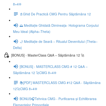
8+4❊
📓Ghid De Practică CMG Pentru Săptămâna 12
🌅 Meditație Ghidată Dimineața- Holograma Corpului
Meu Ideal (Alpha–Theta)
🌙 Meditație de Seară – Ritualul Devenitului (Theta–
Delta)
[BONUS] - MasterClass Q&A – Săptămâna 12 🚀
[BONUS] - MASTERCLASS CMG # 12 Q&A –
Săptămâna 12 🚀CMG 8+4❊
📚[PDF] MASTERCLASS CMG #12 Q&A - Săptămâna
12🚀CMG 8+4❊
BONUS🎧Tehnica CMG - Purificarea și Echilibrarea
Elementelor Primordiale