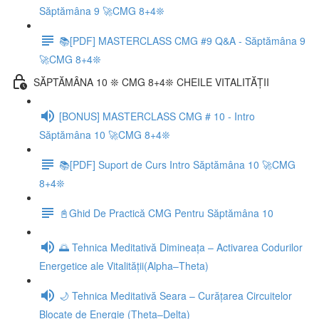
Săptămâna 9 🚀CMG 8+4❊
📚[PDF] MASTERCLASS CMG #9 Q&A - Săptămâna 9
🚀CMG 8+4❊
SĂPTĂMÂNA 10 ❊ CMG 8+4❊ CHEILE VITALITĂȚII
[BONUS] MASTERCLASS CMG # 10 - Intro
Săptămâna 10 🚀CMG 8+4❊
📚[PDF] Suport de Curs Intro Săptămâna 10 🚀CMG
8+4❊
📓Ghid De Practică CMG Pentru Săptămâna 10
🌅 Tehnica Meditativă Dimineața – Activarea Codurilor
Energetice ale Vitalității(Alpha–Theta)
🌙 Tehnica Meditativă Seara – Curățarea Circuitelor
Blocate de Energie (Theta–Delta)