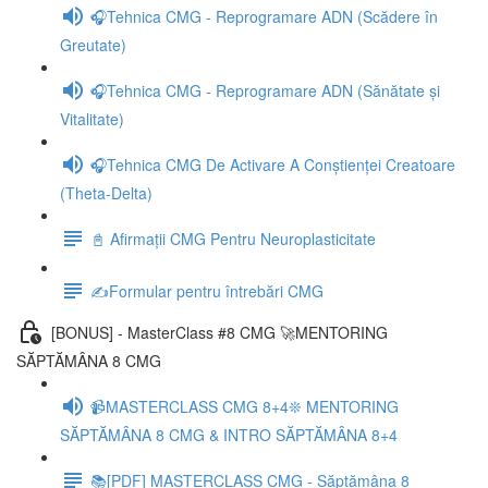
🎧Tehnica CMG - Reprogramare ADN (Scădere în
Greutate)
🎧Tehnica CMG - Reprogramare ADN (Sănătate și
Vitalitate)
🎧Tehnica CMG De Activare A Conștienței Creatoare
(Theta-Delta)
📓 Afirmații CMG Pentru Neuroplasticitate
✍️Formular pentru întrebări CMG
[BONUS] - MasterClass #8 CMG 🚀MENTORING
SĂPTĂMÂNA 8 CMG
📹MASTERCLASS CMG 8+4❊ MENTORING
SĂPTĂMÂNA 8 CMG & INTRO SĂPTĂMÂNA 8+4
📚[PDF] MASTERCLASS CMG - Săptămâna 8