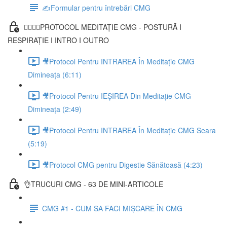
✍️Formular pentru întrebări CMG
🧘‍♀️🧘‍♂️PROTOCOL MEDITAȚIE CMG - POSTURĂ I
RESPIRAȚIE I INTRO I OUTRO
🎥Protocol Pentru INTRAREA În Meditație CMG
Dimineața (6:11)
🎥Protocol Pentru IEȘIREA Din Meditație CMG
Dimineața (2:49)
🎥Protocol Pentru INTRAREA În Meditație CMG Seara
(5:19)
🎥Protocol CMG pentru Digestie Sănătoasă (4:23)
👌TRUCURI CMG - 63 DE MINI-ARTICOLE
CMG #1 - CUM SA FACI MIȘCARE ÎN CMG