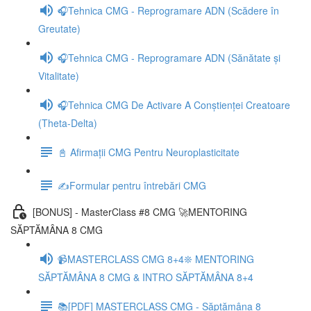
🎧Tehnica CMG - Reprogramare ADN (Scădere în
Greutate)
🎧Tehnica CMG - Reprogramare ADN (Sănătate și
Vitalitate)
🎧Tehnica CMG De Activare A Conștienței Creatoare
(Theta-Delta)
📓 Afirmații CMG Pentru Neuroplasticitate
✍️Formular pentru întrebări CMG
[BONUS] - MasterClass #8 CMG 🚀MENTORING
SĂPTĂMÂNA 8 CMG
📹MASTERCLASS CMG 8+4❊ MENTORING
SĂPTĂMÂNA 8 CMG & INTRO SĂPTĂMÂNA 8+4
📚[PDF] MASTERCLASS CMG - Săptămâna 8