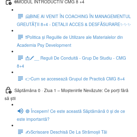
🌐MODUL INTRODUCTIV CMG 8 +4
🤗BINE AI VENIT ÎN COACHING ÎN MANAGEMENTUL
GREUTĂȚII 8+4 - DETALII ACCES & DESFĂSURARE✨✨✨
❗Politica și Regulile de Utilizare ale Materialelor din
Academia Psy Development
📩🖍__ Reguli De Conduită - Grup De Studiu - CMG
8+4
👉Cum se accesează Grupul de Practică CMG 8+4
Săptămâna 0 · Ziua 1 – Moștenirile Nevăzute: Ce porți fără
să știi
🟣 Începem! Ce este această Săptămână 0 și de ce
este importantă?
✍️Scrisoare Deschisă De La Strămoșii Tăi