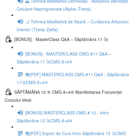
🌅 Tehnica Meditativă Dimineața - Activarea Identității
Celulare Neprogramate (Alpha–Theta)
🌙 Tehnica Meditativă de Seară – Curățarea Arborelui
Interior (Theta–Delta)
[BONUS] - MasterClass Q&A – Săptămâna 11 🚀
[BONUS] - MASTERCLASS CMG #11 Q&A –
Săptămâna 11 🚀CMG 8+4❊
📚[PDF] MASTERCLASS CMG #11 Q&A - Săptămâna
11🚀CMG 8+4❊
SĂPTĂMÂNA 12 ❊ CMG 8+4❊ Manifestarea Frecvenței
Corpului Ideal
[BONUS] MASTERCLASS CMG # 12 - Intro
Săptămâna 12 🚀CMG 8+4❊
📚[PDF] Suport de Curs Intro Săptămâna 12 🚀CMG