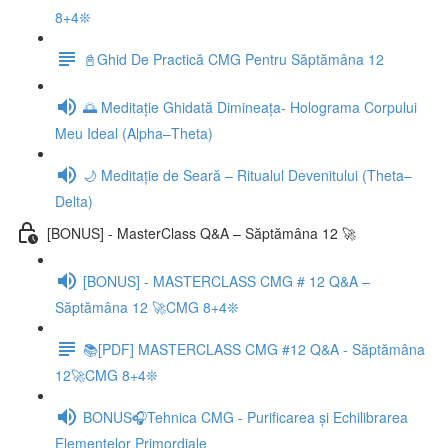
8+4❊
📓Ghid De Practică CMG Pentru Săptămâna 12
🌅 Meditație Ghidată Dimineața- Holograma Corpului
Meu Ideal (Alpha–Theta)
🌙 Meditație de Seară – Ritualul Devenitului (Theta–
Delta)
[BONUS] - MasterClass Q&A – Săptămâna 12 🚀
[BONUS] - MASTERCLASS CMG # 12 Q&A –
Săptămâna 12 🚀CMG 8+4❊
📚[PDF] MASTERCLASS CMG #12 Q&A - Săptămâna
12🚀CMG 8+4❊
BONUS🎧Tehnica CMG - Purificarea și Echilibrarea
Elementelor Primordiale