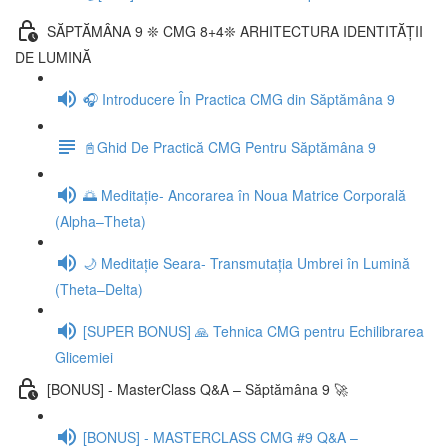
SĂPTĂMÂNA 9 ❊ CMG 8+4❊ ARHITECTURA IDENTITĂȚII
DE LUMINĂ
🎧 Introducere În Practica CMG din Săptămâna 9
📓Ghid De Practică CMG Pentru Săptămâna 9
🌅 Meditație- Ancorarea în Noua Matrice Corporală
(Alpha–Theta)
🌙 Meditație Seara- Transmutația Umbrei în Lumină
(Theta–Delta)
[SUPER BONUS] 🙏 Tehnica CMG pentru Echilibrarea
Glicemiei
[BONUS] - MasterClass Q&A – Săptămâna 9 🚀
[BONUS] - MASTERCLASS CMG #9 Q&A –