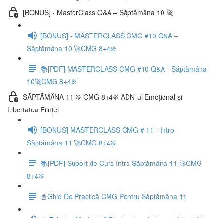
[BONUS] - MasterClass Q&A – Săptămâna 10 🚀
[BONUS] - MASTERCLASS CMG #10 Q&A –
Săptămâna 10 🚀CMG 8+4❊
📚[PDF] MASTERCLASS CMG #10 Q&A - Săptămâna
10🚀CMG 8+4❊
SĂPTĂMÂNA 11 ❊ CMG 8+4❊ ADN-ul Emoțional și
Libertatea Ființei
[BONUS] MASTERCLASS CMG # 11 - Intro
Săptămâna 11 🚀CMG 8+4❊
📚[PDF] Suport de Curs Intro Săptămâna 11 🚀CMG
8+4❊
📓Ghid De Practică CMG Pentru Săptămâna 11