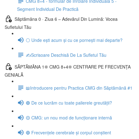
CMG 8+4 - formular de Înrolare Individuală 5 -
Segment Individual De Practică
Săptămâna 0 · Ziua 6 – Adevărul Din Lumină: Vocea
Sufletului Tău
⚪ Unde ești acum și cu ce pornești mai departe?
✍️Scrisoare Deschisă De La Sufletul Tău
SĂPTĂMÂNA 1❊ CMG 8+4❊ CENTRARE PE FRECVENȚA
GENIALĂ
📖Introducere pentru Practica CMG din Săptămână #1
🟣 De ce lucrăm cu toate palierele greutății?
🟡 CMG: un nou mod de funcționare internă
🔵 Frecvențele cerebrale și corpul conștient