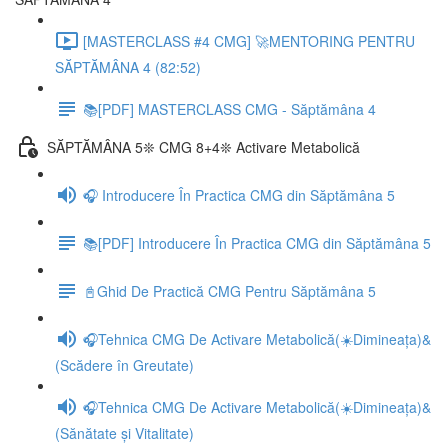
[MASTERCLASS #4 CMG] 🚀MENTORING PENTRU
SĂPTĂMÂNA 4 (82:52)
📚[PDF] MASTERCLASS CMG - Săptămâna 4
SĂPTĂMÂNA 5❊ CMG 8+4❊ Activare Metabolică
🎧 Introducere În Practica CMG din Săptămâna 5
📚[PDF] Introducere În Practica CMG din Săptămâna 5
📓Ghid De Practică CMG Pentru Săptămâna 5
🎧Tehnica CMG De Activare Metabolică(☀️Dimineața)&
(Scădere în Greutate)
🎧Tehnica CMG De Activare Metabolică(☀️Dimineața)&
(Sănătate și Vitalitate)