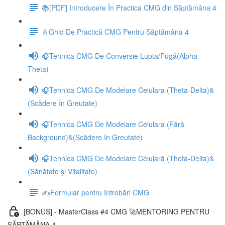
📚[PDF] Introducere În Practica CMG din Săptămâna 4
📓Ghid De Practică CMG Pentru Săptămâna 4
🎧Tehnica CMG De Conversie Lupta/Fugă(Alpha-
Theta)
🎧Tehnica CMG De Modelare Celulara (Theta-Delta)&
(Scădere în Greutate)
🎧Tehnica CMG De Modelare Celulara (Fără
Background)&(Scădere în Greutate)
🎧Tehnica CMG De Modelare Celulară (Theta-Delta)&
(Sănătate și Vitalitate)
✍️Formular pentru întrebări CMG
[BONUS] - MasterClass #4 CMG 🚀MENTORING PENTRU
SĂPTĂMÂNA 4