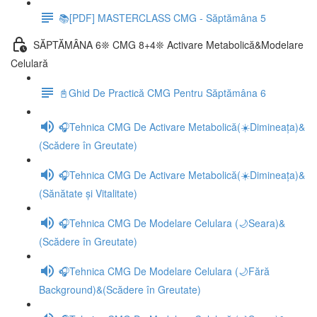
📚[PDF] MASTERCLASS CMG - Săptămâna 5
SĂPTĂMÂNA 6❊ CMG 8+4❊ Activare Metabolică&Modelare
Celulară
📓Ghid De Practică CMG Pentru Săptămâna 6
🎧Tehnica CMG De Activare Metabolică(☀️Dimineața)&
(Scădere în Greutate)
🎧Tehnica CMG De Activare Metabolică(☀️Dimineața)&
(Sănătate și Vitalitate)
🎧Tehnica CMG De Modelare Celulara (🌙Seara)&
(Scădere în Greutate)
🎧Tehnica CMG De Modelare Celulara (🌙Fără
Background)&(Scădere în Greutate)