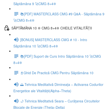
Săptămâna 9 🚀CMG 8+4❊
📚[PDF] MASTERCLASS CMG #9 Q&A - Săptămâna 9
🚀CMG 8+4❊
SĂPTĂMÂNA 10 ❊ CMG 8+4❊ CHEILE VITALITĂȚII
[BONUS] MASTERCLASS CMG # 10 - Intro
Săptămâna 10 🚀CMG 8+4❊
📚[PDF] Suport de Curs Intro Săptămâna 10 🚀CMG
8+4❊
📓Ghid De Practică CMG Pentru Săptămâna 10
🌅 Tehnica Meditativă Dimineața – Activarea Codurilor
Energetice ale Vitalității(Alpha–Theta)
🌙 Tehnica Meditativă Seara – Curățarea Circuitelor
Blocate de Energie (Theta–Delta)