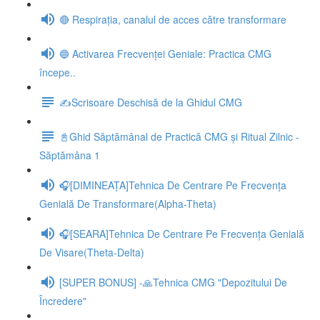
🔴 Respirația, canalul de acces către transformare
🔵 Activarea Frecvenței Geniale: Practica CMG
începe..
✍️Scrisoare Deschisă de la Ghidul CMG
📓Ghid Săptămânal de Practică CMG și Ritual Zilnic -
Săptămâna 1
🎧[DIMINEAȚA]Tehnica De Centrare Pe Frecvența
Genială De Transformare(Alpha-Theta)
🎧[SEARA]Tehnica De Centrare Pe Frecvența Genială
De Visare(Theta-Delta)
[SUPER BONUS] -🙏Tehnica CMG "Depozitului De
Încredere"