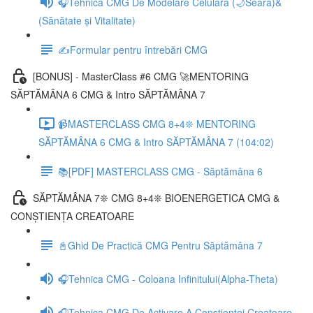
🎧Tehnica CMG De Modelare Celulară (🌙Seara)&
(Sănătate și Vitalitate)
✍️Formular pentru întrebări CMG
[BONUS] - MasterClass #6 CMG 🚀MENTORING
SĂPTĂMÂNA 6 CMG & Intro SĂPTĂMÂNA 7
📹MASTERCLASS CMG 8+4❊ MENTORING
SĂPTĂMÂNA 6 CMG & Intro SĂPTĂMÂNA 7 (104:02)
📚[PDF] MASTERCLASS CMG - Săptămâna 6
SĂPTĂMÂNA 7❊ CMG 8+4❊ BIOENERGETICA CMG &
CONȘTIENȚA CREATOARE
📓Ghid De Practică CMG Pentru Săptămâna 7
🎧Tehnica CMG - Coloana Infinitului(Alpha-Theta)
🎧Tehnica CMG De Activare A Conștienței Creatoare