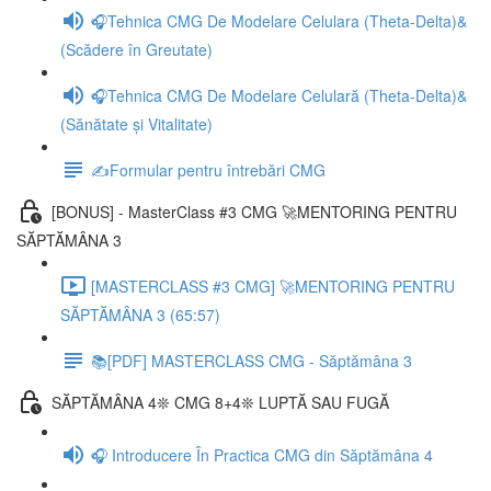
🎧Tehnica CMG De Modelare Celulara (Theta-Delta)&
(Scădere în Greutate)
🎧Tehnica CMG De Modelare Celulară (Theta-Delta)&
(Sănătate și Vitalitate)
✍️Formular pentru întrebări CMG
[BONUS] - MasterClass #3 CMG 🚀MENTORING PENTRU
SĂPTĂMÂNA 3
[MASTERCLASS #3 CMG] 🚀MENTORING PENTRU
SĂPTĂMÂNA 3 (65:57)
📚[PDF] MASTERCLASS CMG - Săptămâna 3
SĂPTĂMÂNA 4❊ CMG 8+4❊ LUPTĂ SAU FUGĂ
🎧 Introducere În Practica CMG din Săptămâna 4