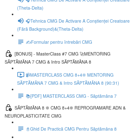
(Theta-Delta)
🎧Tehnica CMG De Activare A Conștienței Creatoare
(Fără Background)&(Theta-Delta)
✍️Formular pentru întrebări CMG
[BONUS] - MasterClass #7 CMG 🚀MENTORING
SĂPTĂMÂNA 7 CMG & Intro SĂPTĂMÂNA 8
📹MASTERCLASS CMG 8+4❊ MENTORING
SĂPTĂMÂNA 7 CMG & Intro SĂPTĂMÂNA 8 (90:31)
📚[PDF] MASTERCLASS CMG - Săptămâna 7
SĂPTĂMÂNA 8 ❊ CMG 8+4❊ REPROGRAMARE ADN &
NEUROPLASTICITATE CMG
📓Ghid De Practică CMG Pentru Săptămâna 8